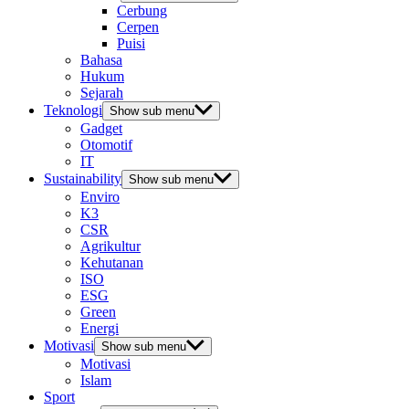
Cerbung
Cerpen
Puisi
Bahasa
Hukum
Sejarah
Teknologi
Show sub menu
Gadget
Otomotif
IT
Sustainability
Show sub menu
Enviro
K3
CSR
Agrikultur
Kehutanan
ISO
ESG
Green
Energi
Motivasi
Show sub menu
Motivasi
Islam
Sport