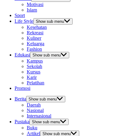
Motivasi
Islam
Sport
Life Style
Show sub menu
Kesehatan
Rekreasi
Kuliner
Keluarga
Fashion
Edukasi
Show sub menu
Kampus
Sekolah
Kursus
Karir
Pelatihan
Promosi
Berita
Show sub menu
Daerah
Nasional
Internasional
Pustaka
Show sub menu
Buku
Artikel
Show sub menu