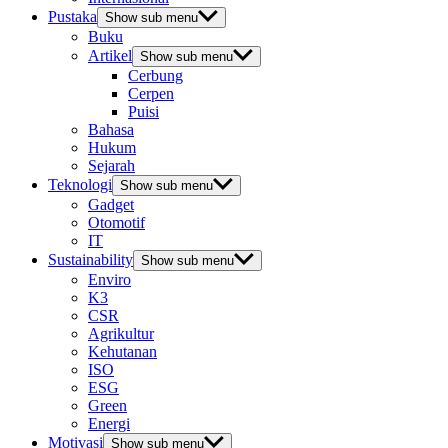
Pustaka
Show sub menu
Buku
Artikel
Show sub menu
Cerbung
Cerpen
Puisi
Bahasa
Hukum
Sejarah
Teknologi
Show sub menu
Gadget
Otomotif
IT
Sustainability
Show sub menu
Enviro
K3
CSR
Agrikultur
Kehutanan
ISO
ESG
Green
Energi
Motivasi
Show sub menu