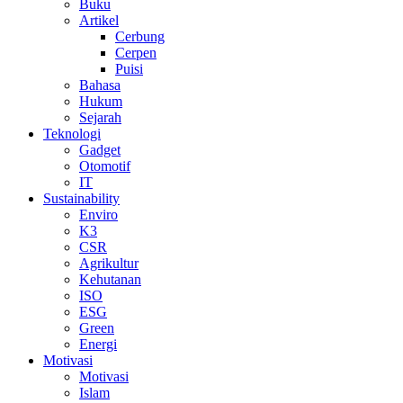
Buku
Artikel
Cerbung
Cerpen
Puisi
Bahasa
Hukum
Sejarah
Teknologi
Gadget
Otomotif
IT
Sustainability
Enviro
K3
CSR
Agrikultur
Kehutanan
ISO
ESG
Green
Energi
Motivasi
Motivasi
Islam