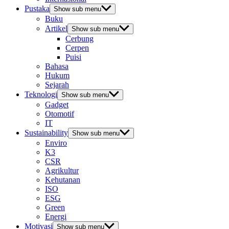
Pustaka
Show sub menu
Buku
Artikel
Show sub menu
Cerbung
Cerpen
Puisi
Bahasa
Hukum
Sejarah
Teknologi
Show sub menu
Gadget
Otomotif
IT
Sustainability
Show sub menu
Enviro
K3
CSR
Agrikultur
Kehutanan
ISO
ESG
Green
Energi
Motivasi
Show sub menu