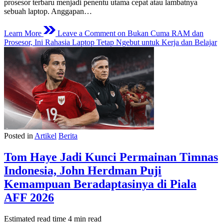
prosesor terbaru menjadi penentu utama cepat atau lambatnya
sebuah laptop. Anggapan…
Learn More
Leave a Comment
on Bukan Cuma RAM dan
Prosesor, Ini Rahasia Laptop Tetap Ngebut untuk Kerja dan Belajar
Posted in
Artikel
Berita
Tom Haye Jadi Kunci Permainan Timnas
Indonesia, John Herdman Puji
Kemampuan Beradaptasinya di Piala
AFF 2026
Estimated read time
4 min read