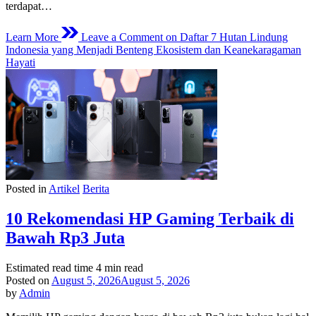
terdapat…
Learn More
Leave a Comment
on Daftar 7 Hutan Lindung
Indonesia yang Menjadi Benteng Ekosistem dan Keanekaragaman
Hayati
Posted in
Artikel
Berita
10 Rekomendasi HP Gaming Terbaik di
Bawah Rp3 Juta
Estimated read time
4 min read
Posted on
August 5, 2026
August 5, 2026
by
Admin