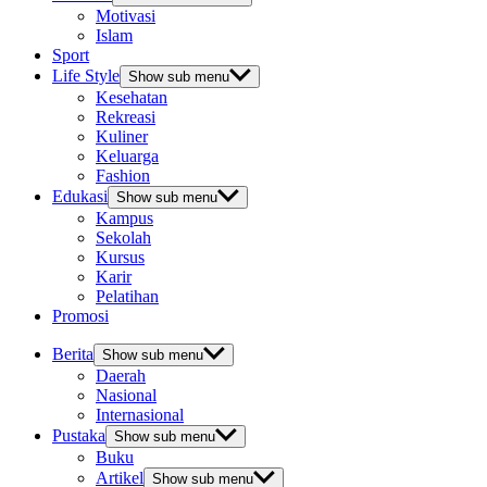
Motivasi
Islam
Sport
Life Style
Show sub menu
Kesehatan
Rekreasi
Kuliner
Keluarga
Fashion
Edukasi
Show sub menu
Kampus
Sekolah
Kursus
Karir
Pelatihan
Promosi
Berita
Show sub menu
Daerah
Nasional
Internasional
Pustaka
Show sub menu
Buku
Artikel
Show sub menu