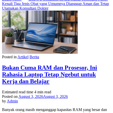
Kenali Tiga Jenis Obat yang Umumnya Dianggap Aman dan Tetap
Utamakan Konsultasi Dokter
Posted in
Artikel
Berita
Bukan Cuma RAM dan Prosesor, Ini
Rahasia Laptop Tetap Ngebut untuk
Kerja dan Belajar
Estimated read time
4 min read
Posted on
August 3, 2026
August 3, 2026
by
Admin
Banyak orang masih menganggap kapasitas RAM yang besar dan