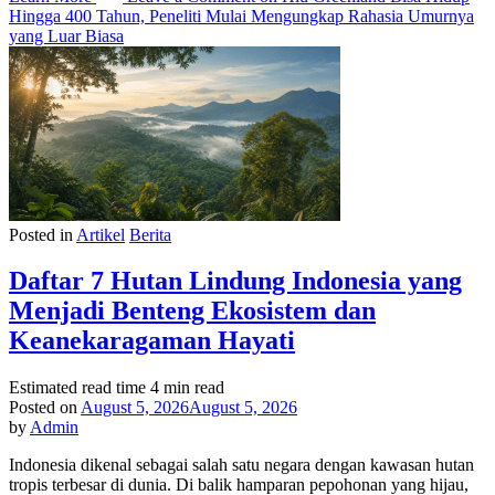
Hingga 400 Tahun, Peneliti Mulai Mengungkap Rahasia Umurnya
yang Luar Biasa
Posted in
Artikel
Berita
Daftar 7 Hutan Lindung Indonesia yang
Menjadi Benteng Ekosistem dan
Keanekaragaman Hayati
Estimated read time
4 min read
Posted on
August 5, 2026
August 5, 2026
by
Admin
Indonesia dikenal sebagai salah satu negara dengan kawasan hutan
tropis terbesar di dunia. Di balik hamparan pepohonan yang hijau,