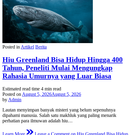
Posted in
Artikel
Berita
Hiu Greenland Bisa Hidup Hingga 400
Tahun, Peneliti Mulai Mengungkap
Rahasia Umurnya yang Luar Biasa
Estimated read time
4 min read
Posted on
August 5, 2026
August 5, 2026
by
Admin
Lautan menyimpan banyak misteri yang belum sepenuhnya
dipahami manusia. Salah satu makhluk yang paling menarik
perhatian para ilmuwan adalah hiu…
Learn More
Leave a Comment
on Hiu Greenland Bisa Hidup