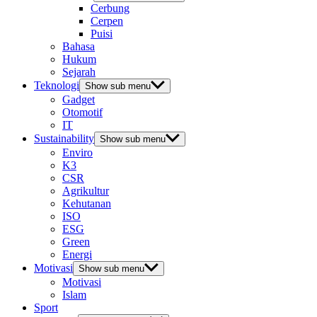
Cerbung
Cerpen
Puisi
Bahasa
Hukum
Sejarah
Teknologi
Show sub menu
Gadget
Otomotif
IT
Sustainability
Show sub menu
Enviro
K3
CSR
Agrikultur
Kehutanan
ISO
ESG
Green
Energi
Motivasi
Show sub menu
Motivasi
Islam
Sport