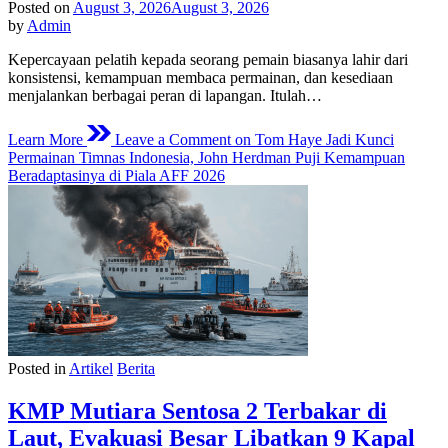
Posted on
August 3, 2026
August 3, 2026
by
Admin
Kepercayaan pelatih kepada seorang pemain biasanya lahir dari
konsistensi, kemampuan membaca permainan, dan kesediaan
menjalankan berbagai peran di lapangan. Itulah…
Learn More
Leave a Comment
on Tom Haye Jadi Kunci
Permainan Timnas Indonesia, John Herdman Puji Kemampuan
Beradaptasinya di Piala AFF 2026
Posted in
Artikel
Berita
KMP Mutiara Sentosa 2 Terbakar di
Laut, Evakuasi Besar Libatkan 9 Kapal