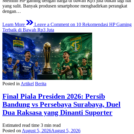
Memilih HP gaming dengan harga di bawah Rp3 juta bukan lagi hal
yang sulit. Banyak produsen smartphone menghadirkan perangkat
dengan…
Learn More
Leave a Comment
on 10 Rekomendasi HP Gaming
Terbaik di Bawah Rp3 Juta
Posted in
Artikel
Berita
Final Piala Presiden 2026: Persib
Bandung vs Persebaya Surabaya, Duel
Dua Raksasa yang Dinanti Suporter
Estimated read time
3 min read
Posted on
August 5, 2026
August 5, 2026