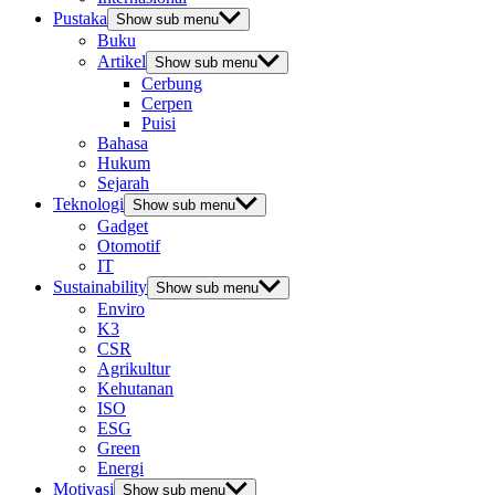
Pustaka
Show sub menu
Buku
Artikel
Show sub menu
Cerbung
Cerpen
Puisi
Bahasa
Hukum
Sejarah
Teknologi
Show sub menu
Gadget
Otomotif
IT
Sustainability
Show sub menu
Enviro
K3
CSR
Agrikultur
Kehutanan
ISO
ESG
Green
Energi
Motivasi
Show sub menu