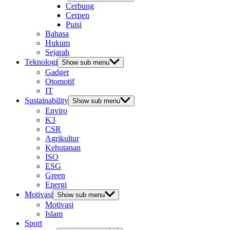
Cerbung
Cerpen
Puisi
Bahasa
Hukum
Sejarah
Teknologi
Show sub menu
Gadget
Otomotif
IT
Sustainability
Show sub menu
Enviro
K3
CSR
Agrikultur
Kehutanan
ISO
ESG
Green
Energi
Motivasi
Show sub menu
Motivasi
Islam
Sport