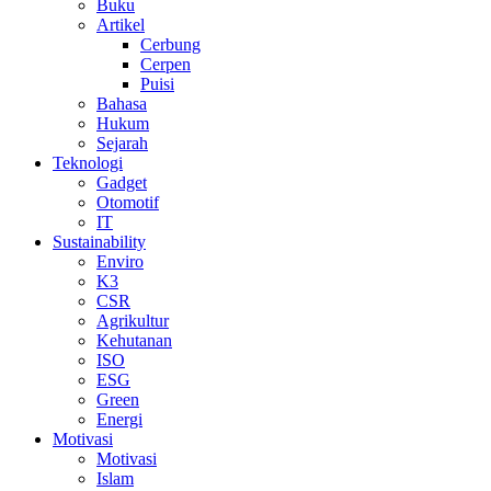
Buku
Artikel
Cerbung
Cerpen
Puisi
Bahasa
Hukum
Sejarah
Teknologi
Gadget
Otomotif
IT
Sustainability
Enviro
K3
CSR
Agrikultur
Kehutanan
ISO
ESG
Green
Energi
Motivasi
Motivasi
Islam