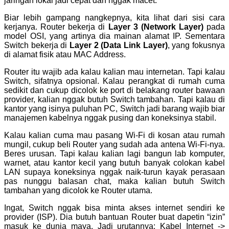
jaringan lokal jadi cepat dan nggak macet.
Biar lebih gampang nangkepnya, kita lihat dari sisi cara
kerjanya. Router bekerja di
Layer 3 (Network Layer)
pada
model OSI, yang artinya dia mainan alamat IP. Sementara
Switch bekerja di
Layer 2 (Data Link Layer)
, yang fokusnya
di alamat fisik atau MAC Address.
Router itu wajib ada kalau kalian mau internetan. Tapi kalau
Switch, sifatnya opsional. Kalau perangkat di rumah cuma
sedikit dan cukup dicolok ke port di belakang router bawaan
provider, kalian nggak butuh Switch tambahan. Tapi kalau di
kantor yang isinya puluhan PC, Switch jadi barang wajib biar
manajemen kabelnya nggak pusing dan koneksinya stabil.
Kalau kalian cuma mau pasang Wi-Fi di kosan atau rumah
mungil, cukup beli Router yang sudah ada antena Wi-Fi-nya.
Beres urusan. Tapi kalau kalian lagi bangun lab komputer,
warnet, atau kantor kecil yang butuh banyak colokan kabel
LAN supaya koneksinya nggak naik-turun kayak perasaan
pas nunggu balasan chat, maka kalian butuh Switch
tambahan yang dicolok ke Router utama.
Ingat, Switch nggak bisa minta akses internet sendiri ke
provider (ISP). Dia butuh bantuan Router buat dapetin “izin”
masuk ke dunia maya. Jadi urutannya: Kabel Internet ->