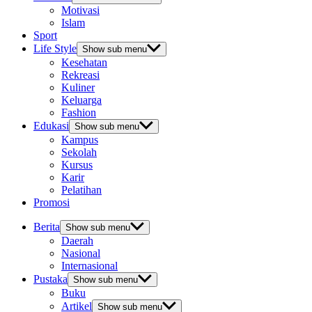
Motivasi
Islam
Sport
Life Style
Show sub menu
Kesehatan
Rekreasi
Kuliner
Keluarga
Fashion
Edukasi
Show sub menu
Kampus
Sekolah
Kursus
Karir
Pelatihan
Promosi
Berita
Show sub menu
Daerah
Nasional
Internasional
Pustaka
Show sub menu
Buku
Artikel
Show sub menu