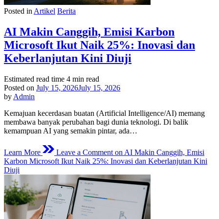
Posted in
Artikel
Berita
AI Makin Canggih, Emisi Karbon
Microsoft Ikut Naik 25%: Inovasi dan
Keberlanjutan Kini Diuji
Estimated read time
4 min read
Posted on
July 15, 2026
July 15, 2026
by
Admin
Kemajuan kecerdasan buatan (Artificial Intelligence/AI) memang
membawa banyak perubahan bagi dunia teknologi. Di balik
kemampuan AI yang semakin pintar, ada…
Learn More
Leave a Comment
on AI Makin Canggih, Emisi
Karbon Microsoft Ikut Naik 25%: Inovasi dan Keberlanjutan Kini
Diuji