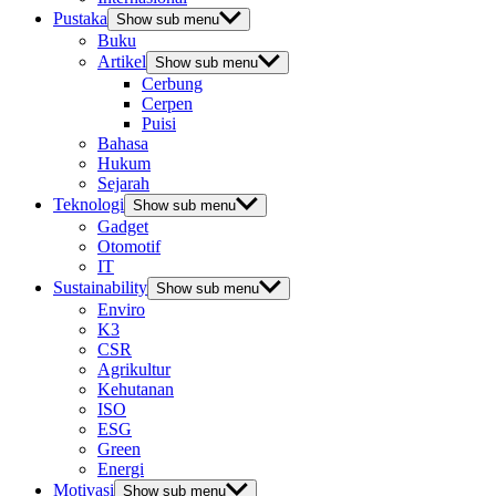
Pustaka
Show sub menu
Buku
Artikel
Show sub menu
Cerbung
Cerpen
Puisi
Bahasa
Hukum
Sejarah
Teknologi
Show sub menu
Gadget
Otomotif
IT
Sustainability
Show sub menu
Enviro
K3
CSR
Agrikultur
Kehutanan
ISO
ESG
Green
Energi
Motivasi
Show sub menu