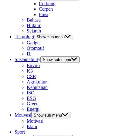
Cerbung
Cerpen
Puisi
Bahasa
Hukum
Sejarah
Teknologi
Show sub menu
Gadget
Otomotif
IT
Sustainability
Show sub menu
Enviro
K3
CSR
Agrikultur
Kehutanan
ISO
ESG
Green
Energi
Motivasi
Show sub menu
Motivasi
Islam
Sport