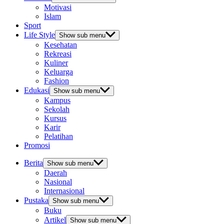
Motivasi
Islam
Sport
Life Style
Show sub menu
Kesehatan
Rekreasi
Kuliner
Keluarga
Fashion
Edukasi
Show sub menu
Kampus
Sekolah
Kursus
Karir
Pelatihan
Promosi
Berita
Show sub menu
Daerah
Nasional
Internasional
Pustaka
Show sub menu
Buku
Artikel
Show sub menu