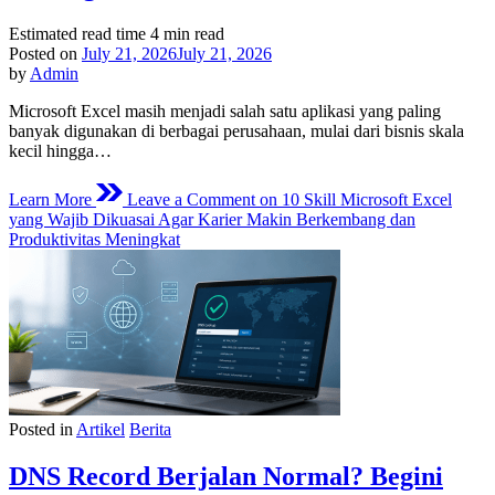
Estimated read time
4 min read
Posted on
July 21, 2026
July 21, 2026
by
Admin
Microsoft Excel masih menjadi salah satu aplikasi yang paling
banyak digunakan di berbagai perusahaan, mulai dari bisnis skala
kecil hingga…
Learn More
Leave a Comment
on 10 Skill Microsoft Excel
yang Wajib Dikuasai Agar Karier Makin Berkembang dan
Produktivitas Meningkat
Posted in
Artikel
Berita
DNS Record Berjalan Normal? Begini