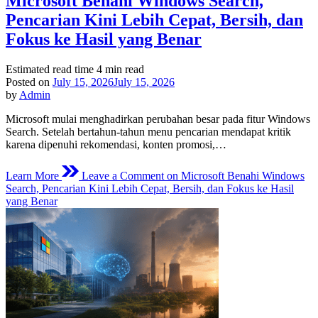
Microsoft Benahi Windows Search,
Pencarian Kini Lebih Cepat, Bersih, dan
Fokus ke Hasil yang Benar
Estimated read time
4 min read
Posted on
July 15, 2026
July 15, 2026
by
Admin
Microsoft mulai menghadirkan perubahan besar pada fitur Windows
Search. Setelah bertahun-tahun menu pencarian mendapat kritik
karena dipenuhi rekomendasi, konten promosi,…
Learn More
Leave a Comment
on Microsoft Benahi Windows
Search, Pencarian Kini Lebih Cepat, Bersih, dan Fokus ke Hasil
yang Benar