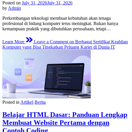
Posted on
July 31, 2026
July 31, 2026
by
Admin
Perkembangan teknologi membuat kebutuhan akan tenaga
profesional di bidang komputer terus meningkat. Bukan hanya
kemampuan praktik yang dibutuhkan perusahaan, tetapi…
Learn More
Leave a Comment
on Berbagai Sertifikat Keahlian
Komputer yang Bisa Tingkatkan Peluang Karier di Dunia IT
Posted in
Artikel
Berita
Belajar HTML Dasar: Panduan Lengkap
Membuat Website Pertama dengan
Contoh Coding