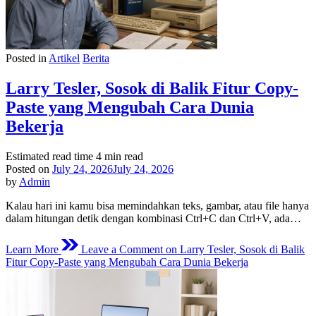
Posted in
Artikel
Berita
Larry Tesler, Sosok di Balik Fitur Copy-
Paste yang Mengubah Cara Dunia
Bekerja
Estimated read time
4 min read
Posted on
July 24, 2026
July 24, 2026
by
Admin
Kalau hari ini kamu bisa memindahkan teks, gambar, atau file hanya
dalam hitungan detik dengan kombinasi Ctrl+C dan Ctrl+V, ada…
Learn More
Leave a Comment
on Larry Tesler, Sosok di Balik
Fitur Copy-Paste yang Mengubah Cara Dunia Bekerja