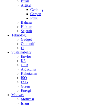
Buku
Artikel
Cerbung
Cerpen
Puisi
Bahasa
Hukum
Sejarah
Teknologi
Gadget
Otomotif
IT
Sustainability
Enviro
K3
CSR
Agrikultur
Kehutanan
ISO
ESG
Green
Energi
Motivasi
Motivasi
Islam