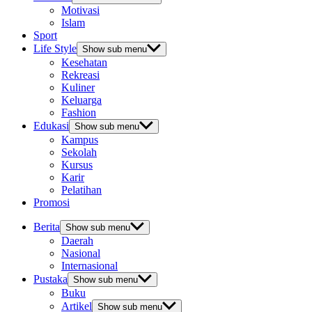
Motivasi
Islam
Sport
Life Style
Show sub menu
Kesehatan
Rekreasi
Kuliner
Keluarga
Fashion
Edukasi
Show sub menu
Kampus
Sekolah
Kursus
Karir
Pelatihan
Promosi
Berita
Show sub menu
Daerah
Nasional
Internasional
Pustaka
Show sub menu
Buku
Artikel
Show sub menu