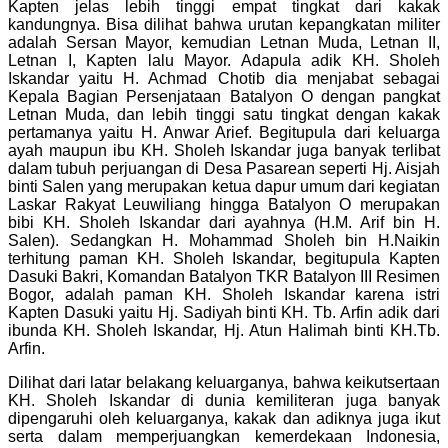
Kapten jelas lebih tinggi empat tingkat dari kakak
kandungnya. Bisa dilihat bahwa urutan kepangkatan militer
adalah Sersan Mayor, kemudian Letnan Muda, Letnan II,
Letnan I, Kapten lalu Mayor. Adapula adik KH. Sholeh
Iskandar yaitu H. Achmad Chotib dia menjabat sebagai
Kepala Bagian Persenjataan Batalyon O dengan pangkat
Letnan Muda, dan lebih tinggi satu tingkat dengan kakak
pertamanya yaitu H. Anwar Arief. Begitupula dari keluarga
ayah maupun ibu KH. Sholeh Iskandar juga banyak terlibat
dalam tubuh perjuangan di Desa Pasarean seperti Hj. Aisjah
binti Salen yang merupakan ketua dapur umum dari kegiatan
Laskar Rakyat Leuwiliang hingga Batalyon O merupakan
bibi KH. Sholeh Iskandar dari ayahnya (H.M. Arif bin H.
Salen). Sedangkan H. Mohammad Sholeh bin H.Naikin
terhitung paman KH. Sholeh Iskandar, begitupula Kapten
Dasuki Bakri, Komandan Batalyon TKR Batalyon III Resimen
Bogor, adalah paman KH. Sholeh Iskandar karena istri
Kapten Dasuki yaitu Hj. Sadiyah binti KH. Tb. Arfin adik dari
ibunda KH. Sholeh Iskandar, Hj. Atun Halimah binti KH.Tb.
Arfin.
Dilihat dari latar belakang keluarganya, bahwa keikutsertaan
KH. Sholeh Iskandar di dunia kemiliteran juga
banyak
dipengaruhi oleh keluarganya, kakak dan adiknya juga ikut
serta dalam memperjuangkan kemerdekaan Indonesia,