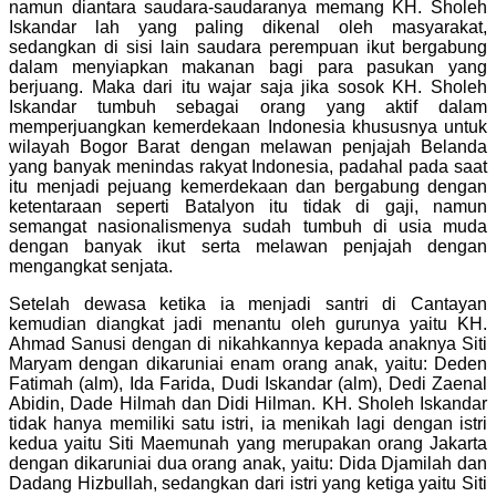
namun diantara saudara-saudaranya memang KH. Sholeh
Iskandar lah yang paling dikenal oleh masyarakat,
sedangkan di sisi lain saudara perempuan ikut bergabung
dalam menyiapkan makanan bagi para pasukan yang
berjuang. Maka dari itu wajar saja jika sosok KH. Sholeh
Iskandar tumbuh sebagai orang yang aktif dalam
memperjuangkan kemerdekaan Indonesia khususnya untuk
wilayah Bogor Barat dengan melawan penjajah Belanda
yang banyak menindas rakyat Indonesia, padahal pada saat
itu menjadi pejuang kemerdekaan dan bergabung dengan
ketentaraan seperti Batalyon itu tidak di gaji, namun
semangat nasionalismenya sudah tumbuh di usia muda
dengan banyak ikut serta melawan penjajah dengan
mengangkat senjata.
Setelah dewasa ketika ia menjadi santri di Cantayan
kemudian diangkat jadi menantu oleh gurunya yaitu KH.
Ahmad Sanusi dengan di nikahkannya kepada anaknya Siti
Maryam dengan dikaruniai enam orang anak, yaitu: Deden
Fatimah (alm), Ida Farida, Dudi Iskandar (alm), Dedi Zaenal
Abidin, Dade Hilmah dan Didi Hilman. KH. Sholeh Iskandar
tidak hanya memiliki satu istri, ia menikah lagi dengan istri
kedua yaitu Siti Maemunah yang merupakan orang Jakarta
dengan dikaruniai dua orang anak, yaitu: Dida Djamilah dan
Dadang Hizbullah, sedangkan dari istri yang ketiga yaitu Siti