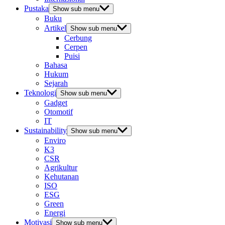
Pustaka
Show sub menu
Buku
Artikel
Show sub menu
Cerbung
Cerpen
Puisi
Bahasa
Hukum
Sejarah
Teknologi
Show sub menu
Gadget
Otomotif
IT
Sustainability
Show sub menu
Enviro
K3
CSR
Agrikultur
Kehutanan
ISO
ESG
Green
Energi
Motivasi
Show sub menu