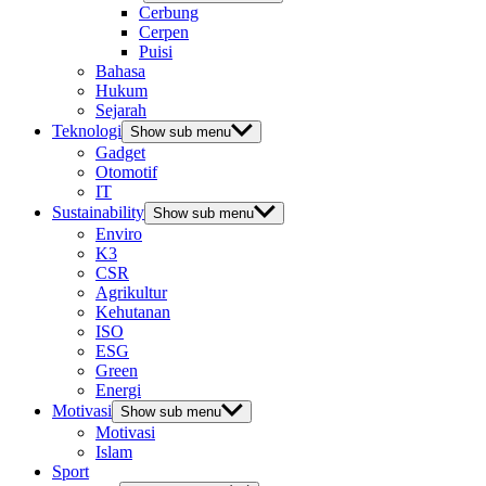
Cerbung
Cerpen
Puisi
Bahasa
Hukum
Sejarah
Teknologi
Show sub menu
Gadget
Otomotif
IT
Sustainability
Show sub menu
Enviro
K3
CSR
Agrikultur
Kehutanan
ISO
ESG
Green
Energi
Motivasi
Show sub menu
Motivasi
Islam
Sport