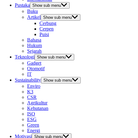
Pustaka
Show sub menu
Buku
Artikel
Show sub menu
Cerbung
Cerpen
Puisi
Bahasa
Hukum
Sejarah
Teknologi
Show sub menu
Gadget
Otomotif
IT
Sustainability
Show sub menu
Enviro
K3
CSR
Agrikultur
Kehutanan
ISO
ESG
Green
Energi
Motivasi
Show sub menu