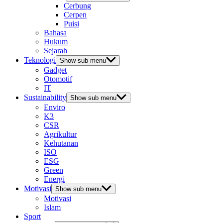
Cerbung
Cerpen
Puisi
Bahasa
Hukum
Sejarah
Teknologi
Show sub menu
Gadget
Otomotif
IT
Sustainability
Show sub menu
Enviro
K3
CSR
Agrikultur
Kehutanan
ISO
ESG
Green
Energi
Motivasi
Show sub menu
Motivasi
Islam
Sport