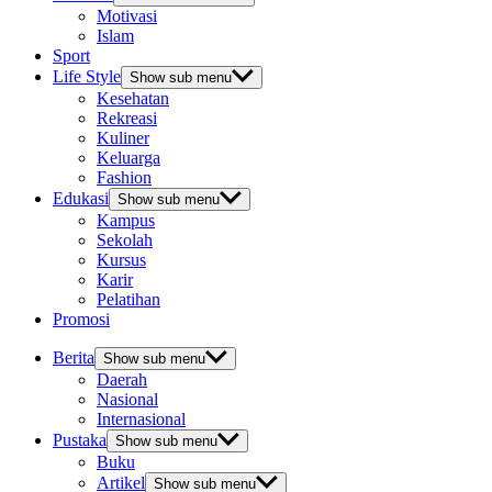
Motivasi
Islam
Sport
Life Style
Show sub menu
Kesehatan
Rekreasi
Kuliner
Keluarga
Fashion
Edukasi
Show sub menu
Kampus
Sekolah
Kursus
Karir
Pelatihan
Promosi
Berita
Show sub menu
Daerah
Nasional
Internasional
Pustaka
Show sub menu
Buku
Artikel
Show sub menu