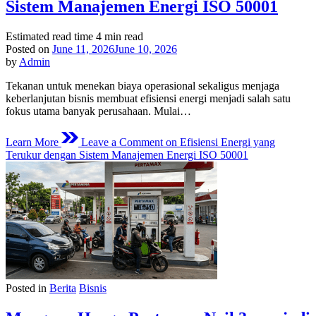
Sistem Manajemen Energi ISO 50001
Estimated read time
4 min read
Posted on
June 11, 2026
June 10, 2026
by
Admin
Tekanan untuk menekan biaya operasional sekaligus menjaga
keberlanjutan bisnis membuat efisiensi energi menjadi salah satu
fokus utama banyak perusahaan. Mulai…
Learn More
Leave a Comment
on Efisiensi Energi yang
Terukur dengan Sistem Manajemen Energi ISO 50001
Posted in
Berita
Bisnis