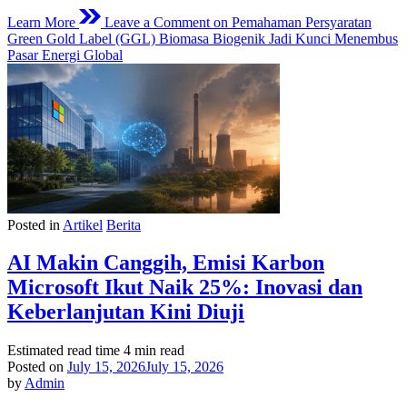
Learn More
Leave a Comment
on Pemahaman Persyaratan
Green Gold Label (GGL) Biomasa Biogenik Jadi Kunci Menembus
Pasar Energi Global
Posted in
Artikel
Berita
AI Makin Canggih, Emisi Karbon
Microsoft Ikut Naik 25%: Inovasi dan
Keberlanjutan Kini Diuji
Estimated read time
4 min read
Posted on
July 15, 2026
July 15, 2026
by
Admin