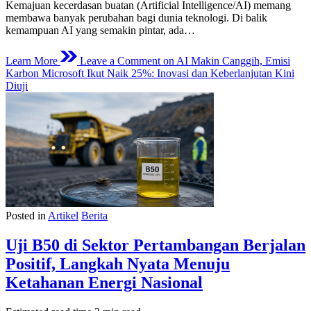
Kemajuan kecerdasan buatan (Artificial Intelligence/AI) memang
membawa banyak perubahan bagi dunia teknologi. Di balik
kemampuan AI yang semakin pintar, ada…
Learn More
Leave a Comment
on AI Makin Canggih, Emisi
Karbon Microsoft Ikut Naik 25%: Inovasi dan Keberlanjutan Kini
Diuji
Posted in
Artikel
Berita
Uji B50 di Sektor Pertambangan Berjalan
Positif, Langkah Nyata Menuju
Ketahanan Energi Nasional