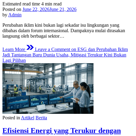
Estimated read time
4 min read
Posted on
June 22, 2026
June 21, 2026
by
Admin
Perubahan iklim kini bukan lagi sekadar isu lingkungan yang
dibahas dalam forum internasional. Dampaknya mulai dirasakan
langsung oleh berbagai sektor…
Learn More
Leave a Comment
on ESG dan Perubahan Iklim
Jadi Tantangan Baru Dunia Usaha, Mitigasi Terukur Kini Bukan
Lagi Pilihan
Posted in
Artikel
Berita
Efisiensi Energi yang Terukur dengan