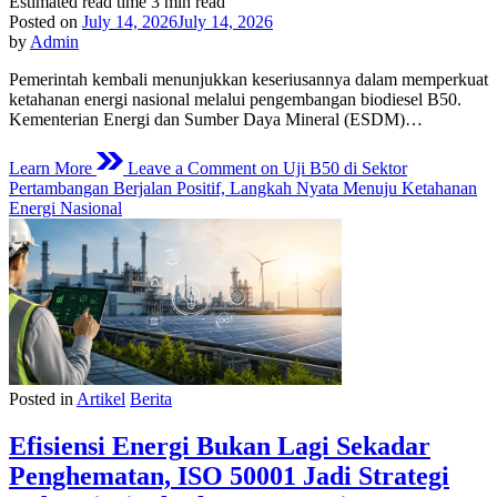
Estimated read time
3 min read
Posted on
July 14, 2026
July 14, 2026
by
Admin
Pemerintah kembali menunjukkan keseriusannya dalam memperkuat
ketahanan energi nasional melalui pengembangan biodiesel B50.
Kementerian Energi dan Sumber Daya Mineral (ESDM)…
Learn More
Leave a Comment
on Uji B50 di Sektor
Pertambangan Berjalan Positif, Langkah Nyata Menuju Ketahanan
Energi Nasional
Posted in
Artikel
Berita
Efisiensi Energi Bukan Lagi Sekadar
Penghematan, ISO 50001 Jadi Strategi