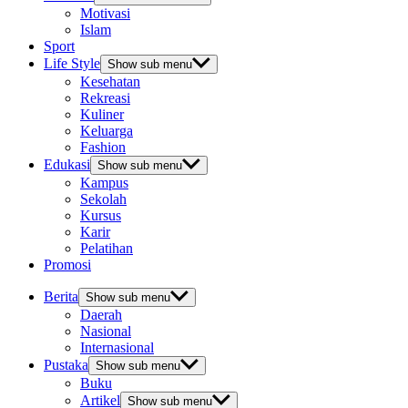
Motivasi
Islam
Sport
Life Style
Show sub menu
Kesehatan
Rekreasi
Kuliner
Keluarga
Fashion
Edukasi
Show sub menu
Kampus
Sekolah
Kursus
Karir
Pelatihan
Promosi
Berita
Show sub menu
Daerah
Nasional
Internasional
Pustaka
Show sub menu
Buku
Artikel
Show sub menu