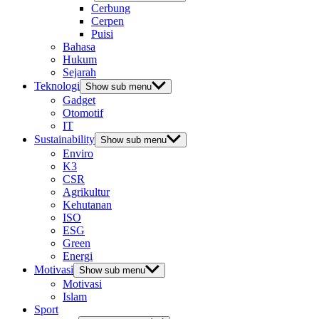
Cerbung
Cerpen
Puisi
Bahasa
Hukum
Sejarah
Teknologi
Show sub menu
Gadget
Otomotif
IT
Sustainability
Show sub menu
Enviro
K3
CSR
Agrikultur
Kehutanan
ISO
ESG
Green
Energi
Motivasi
Show sub menu
Motivasi
Islam
Sport