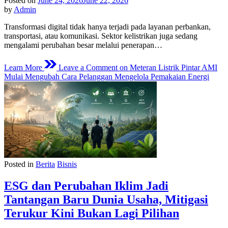
Posted on
June 24, 2026
June 22, 2026
by
Admin
Transformasi digital tidak hanya terjadi pada layanan perbankan,
transportasi, atau komunikasi. Sektor kelistrikan juga sedang
mengalami perubahan besar melalui penerapan…
Learn More
Leave a Comment
on Meteran Listrik Pintar AMI
Mulai Mengubah Cara Pelanggan Mengelola Pemakaian Energi
Posted in
Berita
Bisnis
ESG dan Perubahan Iklim Jadi
Tantangan Baru Dunia Usaha, Mitigasi
Terukur Kini Bukan Lagi Pilihan