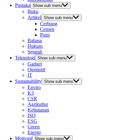
Pustaka
Show sub menu
Buku
Artikel
Show sub menu
Cerbung
Cerpen
Puisi
Bahasa
Hukum
Sejarah
Teknologi
Show sub menu
Gadget
Otomotif
IT
Sustainability
Show sub menu
Enviro
K3
CSR
Agrikultur
Kehutanan
ISO
ESG
Green
Energi
Motivasi
Show sub menu