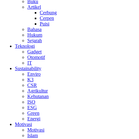
Buku
Artikel
Cerbung
Cerpen
Puisi
Bahasa
Hukum
Sejarah
Teknologi
Gadget
Otomotif
IT
Sustainability
Enviro
K3
CSR
Agrikultur
Kehutanan
ISO
ESG
Green
Energi
Motivasi
Motivasi
Islam