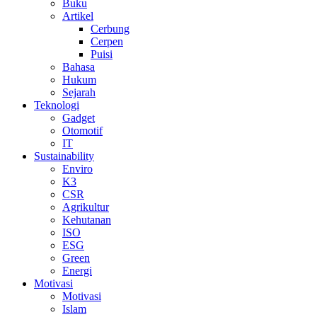
Buku
Artikel
Cerbung
Cerpen
Puisi
Bahasa
Hukum
Sejarah
Teknologi
Gadget
Otomotif
IT
Sustainability
Enviro
K3
CSR
Agrikultur
Kehutanan
ISO
ESG
Green
Energi
Motivasi
Motivasi
Islam