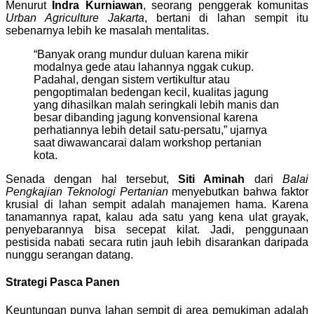
Menurut
Indra Kurniawan
, seorang penggerak komunitas
Urban Agriculture Jakarta
, bertani di lahan sempit itu
sebenarnya lebih ke masalah mentalitas.
“Banyak orang mundur duluan karena mikir
modalnya gede atau lahannya nggak cukup.
Padahal, dengan sistem vertikultur atau
pengoptimalan bedengan kecil, kualitas jagung
yang dihasilkan malah seringkali lebih manis dan
besar dibanding jagung konvensional karena
perhatiannya lebih detail satu-persatu,” ujarnya
saat diwawancarai dalam workshop pertanian
kota.
Senada dengan hal tersebut,
Siti Aminah
dari
Balai
Pengkajian Teknologi Pertanian
menyebutkan bahwa faktor
krusial di lahan sempit adalah manajemen hama. Karena
tanamannya rapat, kalau ada satu yang kena ulat grayak,
penyebarannya bisa secepat kilat. Jadi, penggunaan
pestisida nabati secara rutin jauh lebih disarankan daripada
nunggu serangan datang.
Strategi Pasca Panen
Keuntungan punya lahan sempit di area pemukiman adalah