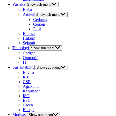
Pustaka
Show sub menu
Buku
Artikel
Show sub menu
Cerbung
Cerpen
Puisi
Bahasa
Hukum
Sejarah
Teknologi
Show sub menu
Gadget
Otomotif
IT
Sustainability
Show sub menu
Enviro
K3
CSR
Agrikultur
Kehutanan
ISO
ESG
Green
Energi
Motivasi
Show sub menu