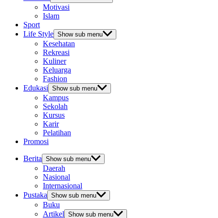
Motivasi
Islam
Sport
Life Style
Show sub menu
Kesehatan
Rekreasi
Kuliner
Keluarga
Fashion
Edukasi
Show sub menu
Kampus
Sekolah
Kursus
Karir
Pelatihan
Promosi
Berita
Show sub menu
Daerah
Nasional
Internasional
Pustaka
Show sub menu
Buku
Artikel
Show sub menu