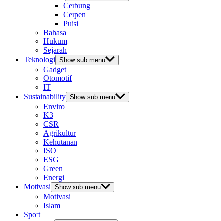
Cerbung
Cerpen
Puisi
Bahasa
Hukum
Sejarah
Teknologi
Show sub menu
Gadget
Otomotif
IT
Sustainability
Show sub menu
Enviro
K3
CSR
Agrikultur
Kehutanan
ISO
ESG
Green
Energi
Motivasi
Show sub menu
Motivasi
Islam
Sport