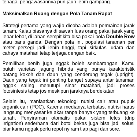
tenaga, pengawasannya pun jauh lebih gampang.
Maksimalkan Ruang dengan Pola Tanam Rapat
Strategi pertama yang wajib dicoba adalah permainan jarak
tanam. Kalau biasanya di sawah luas orang pakai jarak yang
lebar-lebar, di lahan sempit kita bisa pakai pola
Double Row
atau baris ganda. Dengan pola ini, populasi tanaman per
meter persegi jadi lebih tinggi, tapi sirkulasi udara dan
cahaya matahari tetap terjaga dengan baik.
Pemilihan benih juga nggak boleh sembarangan. Kamu
butuh varietas jagung hibrida yang punya karakteristik
batang kokoh dan daun yang cenderung tegak (upright).
Daun yang tegak ini penting banget supaya antar tanaman
nggak saling menutupi sinar matahari, jadi proses
fotosintesis tetap jos meskipun jaraknya berdekatan.
Selain itu, manfaatkan teknologi nutrisi cair atau pupuk
organik cair (POC). Karena medianya terbatas, nutrisi harus
langsung menyasar ke akar tanpa banyak yang terbuang ke
tanah. Penyiraman otomatis pakai sistem tetes (drip
irrigation) sederhana dari botol bekas juga bisa jadi solusi
biar kamu nggak perlu repot nyiram tiap pagi dan sore.