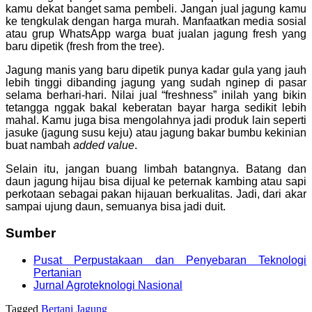
kamu dekat banget sama pembeli. Jangan jual jagung kamu
ke tengkulak dengan harga murah. Manfaatkan media sosial
atau grup WhatsApp warga buat jualan jagung fresh yang
baru dipetik (fresh from the tree).
Jagung manis yang baru dipetik punya kadar gula yang jauh
lebih tinggi dibanding jagung yang sudah nginep di pasar
selama berhari-hari. Nilai jual “freshness” inilah yang bikin
tetangga nggak bakal keberatan bayar harga sedikit lebih
mahal. Kamu juga bisa mengolahnya jadi produk lain seperti
jasuke (jagung susu keju) atau jagung bakar bumbu kekinian
buat nambah
added value
.
Selain itu, jangan buang limbah batangnya. Batang dan
daun jagung hijau bisa dijual ke peternak kambing atau sapi
perkotaan sebagai pakan hijauan berkualitas. Jadi, dari akar
sampai ujung daun, semuanya bisa jadi duit.
Sumber
Pusat Perpustakaan dan Penyebaran Teknologi
Pertanian
Jurnal Agroteknologi Nasional
Tagged
Bertani Jagung