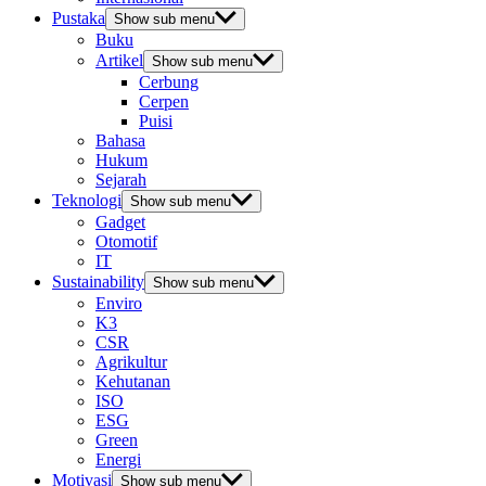
Pustaka
Show sub menu
Buku
Artikel
Show sub menu
Cerbung
Cerpen
Puisi
Bahasa
Hukum
Sejarah
Teknologi
Show sub menu
Gadget
Otomotif
IT
Sustainability
Show sub menu
Enviro
K3
CSR
Agrikultur
Kehutanan
ISO
ESG
Green
Energi
Motivasi
Show sub menu