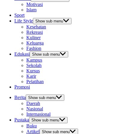
Motivasi
Islam
Sport
Life Style
Show sub menu
Kesehatan
Rekreasi
Kuliner
Keluarga
Fashion
Edukasi
Show sub menu
Kampus
Sekolah
Kursus
Karir
Pelatihan
Promosi
Berita
Show sub menu
Daerah
Nasional
Internasional
Pustaka
Show sub menu
Buku
Artikel
Show sub menu