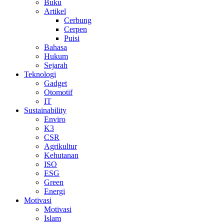
Buku
Artikel
Cerbung
Cerpen
Puisi
Bahasa
Hukum
Sejarah
Teknologi
Gadget
Otomotif
IT
Sustainability
Enviro
K3
CSR
Agrikultur
Kehutanan
ISO
ESG
Green
Energi
Motivasi
Motivasi
Islam