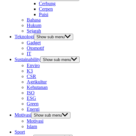
Cerbung
Cerpen
Puisi
Bahasa
Hukum
Sejarah
Teknologi
Show sub menu
Gadget
Otomotif
IT
Sustainability
Show sub menu
Enviro
K3
CSR
Agrikultur
Kehutanan
ISO
ESG
Green
Energi
Motivasi
Show sub menu
Motivasi
Islam
Sport