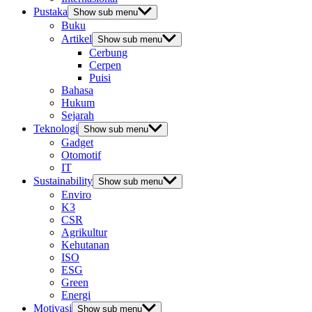
Pustaka
Show sub menu
Buku
Artikel
Show sub menu
Cerbung
Cerpen
Puisi
Bahasa
Hukum
Sejarah
Teknologi
Show sub menu
Gadget
Otomotif
IT
Sustainability
Show sub menu
Enviro
K3
CSR
Agrikultur
Kehutanan
ISO
ESG
Green
Energi
Motivasi
Show sub menu