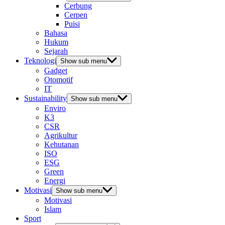
Cerbung
Cerpen
Puisi
Bahasa
Hukum
Sejarah
Teknologi
Show sub menu
Gadget
Otomotif
IT
Sustainability
Show sub menu
Enviro
K3
CSR
Agrikultur
Kehutanan
ISO
ESG
Green
Energi
Motivasi
Show sub menu
Motivasi
Islam
Sport