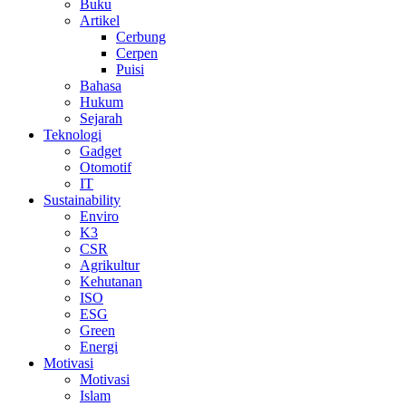
Buku
Artikel
Cerbung
Cerpen
Puisi
Bahasa
Hukum
Sejarah
Teknologi
Gadget
Otomotif
IT
Sustainability
Enviro
K3
CSR
Agrikultur
Kehutanan
ISO
ESG
Green
Energi
Motivasi
Motivasi
Islam