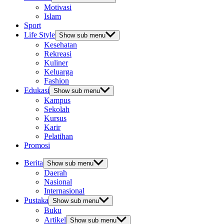
Motivasi
Islam
Sport
Life Style
Show sub menu
Kesehatan
Rekreasi
Kuliner
Keluarga
Fashion
Edukasi
Show sub menu
Kampus
Sekolah
Kursus
Karir
Pelatihan
Promosi
Berita
Show sub menu
Daerah
Nasional
Internasional
Pustaka
Show sub menu
Buku
Artikel
Show sub menu