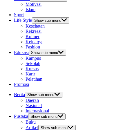
Motivasi
Islam
Sport
Life Style
Show sub menu
Kesehatan
Rekreasi
Kuliner
Keluarga
Fashion
Edukasi
Show sub menu
Kampus
Sekolah
Kursus
Karir
Pelatihan
Promosi
Berita
Show sub menu
Daerah
Nasional
Internasional
Pustaka
Show sub menu
Buku
Artikel
Show sub menu