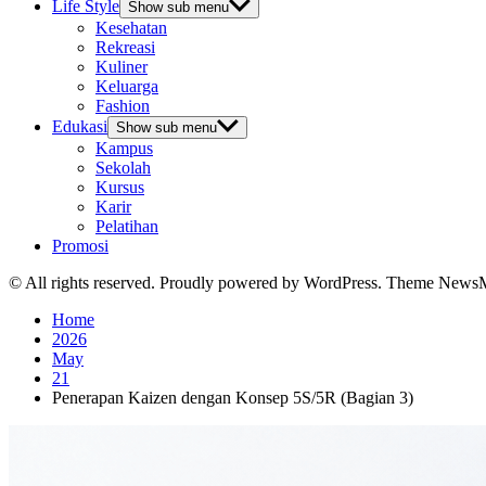
Life Style
Show sub menu
Kesehatan
Rekreasi
Kuliner
Keluarga
Fashion
Edukasi
Show sub menu
Kampus
Sekolah
Kursus
Karir
Pelatihan
Promosi
© All rights reserved. Proudly powered by WordPress. Theme News
Home
2026
May
21
Penerapan Kaizen dengan Konsep 5S/5R (Bagian 3)