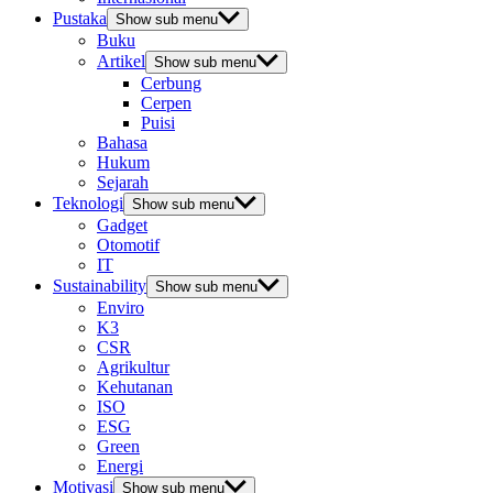
Pustaka
Show sub menu
Buku
Artikel
Show sub menu
Cerbung
Cerpen
Puisi
Bahasa
Hukum
Sejarah
Teknologi
Show sub menu
Gadget
Otomotif
IT
Sustainability
Show sub menu
Enviro
K3
CSR
Agrikultur
Kehutanan
ISO
ESG
Green
Energi
Motivasi
Show sub menu