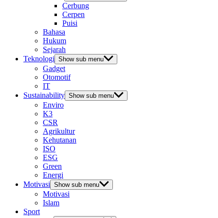
Cerbung
Cerpen
Puisi
Bahasa
Hukum
Sejarah
Teknologi
Show sub menu
Gadget
Otomotif
IT
Sustainability
Show sub menu
Enviro
K3
CSR
Agrikultur
Kehutanan
ISO
ESG
Green
Energi
Motivasi
Show sub menu
Motivasi
Islam
Sport