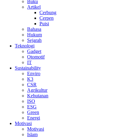
Buku
Artikel
Cerbung
Cerpen
Puisi
Bahasa
Hukum
Sejarah
Teknologi
Gadget
Otomotif
IT
Sustainability
Enviro
K3
CSR
Agrikultur
Kehutanan
ISO
ESG
Green
Energi
Motivasi
Motivasi
Islam