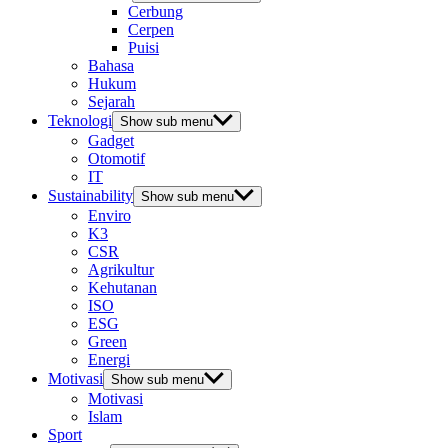
Cerbung
Cerpen
Puisi
Bahasa
Hukum
Sejarah
Teknologi
Show sub menu
Gadget
Otomotif
IT
Sustainability
Show sub menu
Enviro
K3
CSR
Agrikultur
Kehutanan
ISO
ESG
Green
Energi
Motivasi
Show sub menu
Motivasi
Islam
Sport