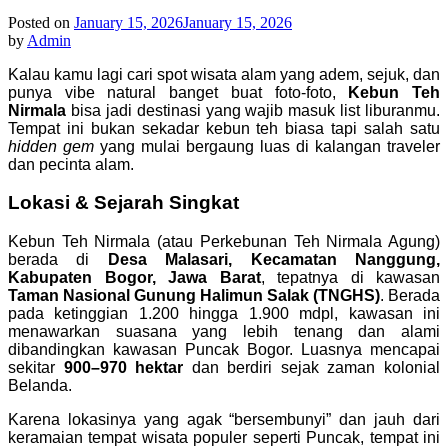
Posted on
January 15, 2026
January 15, 2026
by
Admin
Kalau kamu lagi cari spot wisata alam yang adem, sejuk, dan
punya vibe natural banget buat foto-foto,
Kebun Teh
Nirmala
bisa jadi destinasi yang wajib masuk list liburanmu.
Tempat ini bukan sekadar kebun teh biasa tapi salah satu
hidden gem
yang mulai bergaung luas di kalangan traveler
dan pecinta alam.
Lokasi & Sejarah Singkat
Kebun Teh Nirmala (atau Perkebunan Teh Nirmala Agung)
berada di
Desa Malasari, Kecamatan Nanggung,
Kabupaten Bogor, Jawa Barat
, tepatnya di kawasan
Taman Nasional Gunung Halimun Salak (TNGHS)
. Berada
pada ketinggian 1.200 hingga 1.900 mdpl, kawasan ini
menawarkan suasana yang lebih tenang dan alami
dibandingkan kawasan Puncak Bogor. Luasnya mencapai
sekitar
900–970 hektar
dan berdiri sejak zaman kolonial
Belanda.
Karena lokasinya yang agak “bersembunyi” dan jauh dari
keramaian tempat wisata populer seperti Puncak, tempat ini