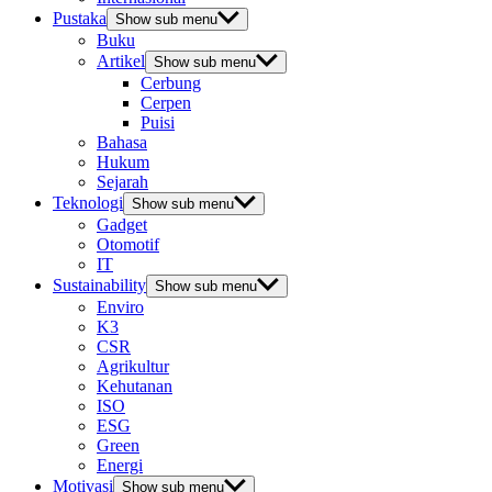
Pustaka
Show sub menu
Buku
Artikel
Show sub menu
Cerbung
Cerpen
Puisi
Bahasa
Hukum
Sejarah
Teknologi
Show sub menu
Gadget
Otomotif
IT
Sustainability
Show sub menu
Enviro
K3
CSR
Agrikultur
Kehutanan
ISO
ESG
Green
Energi
Motivasi
Show sub menu