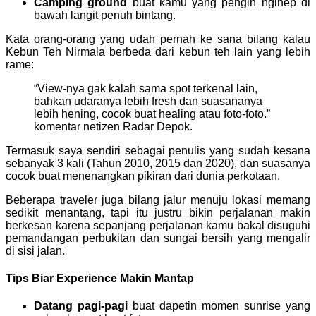
Camping ground
buat kamu yang pengin nginep di
bawah langit penuh bintang.
Kata orang-orang yang udah pernah ke sana bilang kalau
Kebun Teh Nirmala berbeda dari kebun teh lain yang lebih
rame:
“View-nya gak kalah sama spot terkenal lain,
bahkan udaranya lebih fresh dan suasananya
lebih hening, cocok buat healing atau foto-foto.”
komentar netizen Radar Depok.
Termasuk saya sendiri sebagai penulis yang sudah kesana
sebanyak 3 kali (Tahun 2010, 2015 dan 2020), dan suasanya
cocok buat menenangkan pikiran dari dunia perkotaan.
Beberapa traveler juga bilang jalur menuju lokasi memang
sedikit menantang, tapi itu justru bikin perjalanan makin
berkesan karena sepanjang perjalanan kamu bakal disuguhi
pemandangan perbukitan dan sungai bersih yang mengalir
di sisi jalan.
Tips Biar Experience Makin Mantap
Datang pagi-pagi
buat dapetin momen sunrise yang