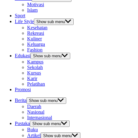
Motivasi
Islam
Sport
Life Style
Show sub menu
Kesehatan
Rekreasi
Kuliner
Keluarga
Fashion
Edukasi
Show sub menu
Kampus
Sekolah
Kursus
Karir
Pelatihan
Promosi
Berita
Show sub menu
Daerah
Nasional
Internasional
Pustaka
Show sub menu
Buku
Artikel
Show sub menu