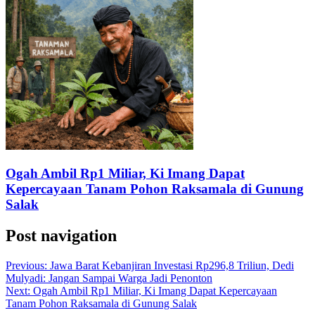
Ogah Ambil Rp1 Miliar, Ki Imang Dapat
Kepercayaan Tanam Pohon Raksamala di Gunung
Salak
Post navigation
Previous:
Jawa Barat Kebanjiran Investasi Rp296,8 Triliun, Dedi
Mulyadi: Jangan Sampai Warga Jadi Penonton
Next:
Ogah Ambil Rp1 Miliar, Ki Imang Dapat Kepercayaan
Tanam Pohon Raksamala di Gunung Salak