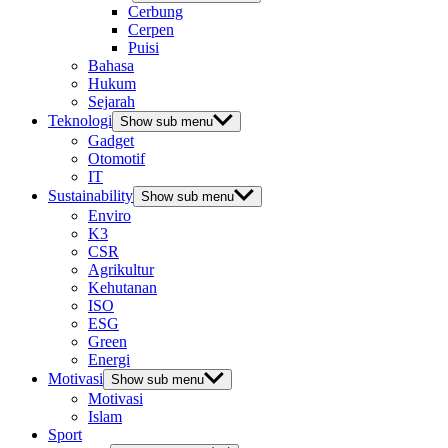
Cerbung
Cerpen
Puisi
Bahasa
Hukum
Sejarah
Teknologi
Show sub menu
Gadget
Otomotif
IT
Sustainability
Show sub menu
Enviro
K3
CSR
Agrikultur
Kehutanan
ISO
ESG
Green
Energi
Motivasi
Show sub menu
Motivasi
Islam
Sport