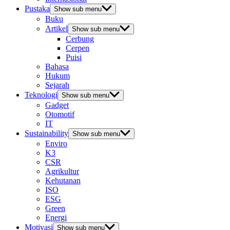
Pustaka
Show sub menu
Buku
Artikel
Show sub menu
Cerbung
Cerpen
Puisi
Bahasa
Hukum
Sejarah
Teknologi
Show sub menu
Gadget
Otomotif
IT
Sustainability
Show sub menu
Enviro
K3
CSR
Agrikultur
Kehutanan
ISO
ESG
Green
Energi
Motivasi
Show sub menu