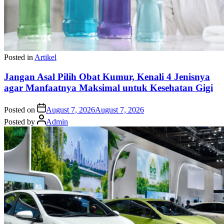
Posted in
Artikel
Jangan Asal Pilih Obat Kumur, Kenali 4 Jenisnya
agar Manfaatnya Maksimal untuk Kesehatan Gigi
Posted on
August 7, 2026
August 7, 2026
Posted by
Admin