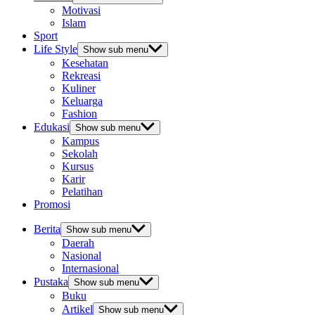
Motivasi
Islam
Sport
Life Style
Show sub menu
Kesehatan
Rekreasi
Kuliner
Keluarga
Fashion
Edukasi
Show sub menu
Kampus
Sekolah
Kursus
Karir
Pelatihan
Promosi
Berita
Show sub menu
Daerah
Nasional
Internasional
Pustaka
Show sub menu
Buku
Artikel
Show sub menu