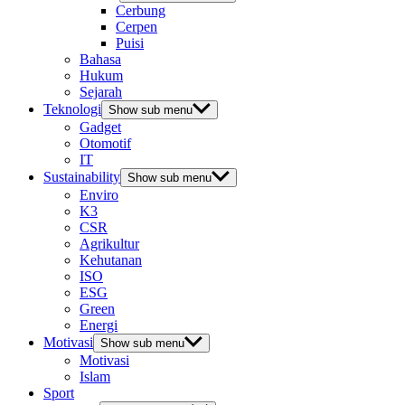
Cerbung
Cerpen
Puisi
Bahasa
Hukum
Sejarah
Teknologi
Show sub menu
Gadget
Otomotif
IT
Sustainability
Show sub menu
Enviro
K3
CSR
Agrikultur
Kehutanan
ISO
ESG
Green
Energi
Motivasi
Show sub menu
Motivasi
Islam
Sport