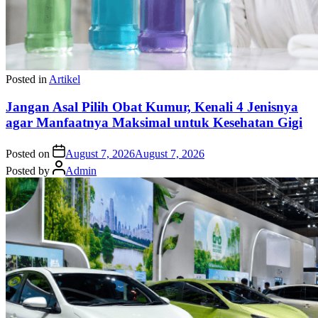
Posted in
Artikel
Jangan Asal Pilih Obat Kumur, Kenali 4 Jenisnya
agar Manfaatnya Maksimal untuk Kesehatan Gigi
Posted on
August 7, 2026
August 7, 2026
Posted by
Admin