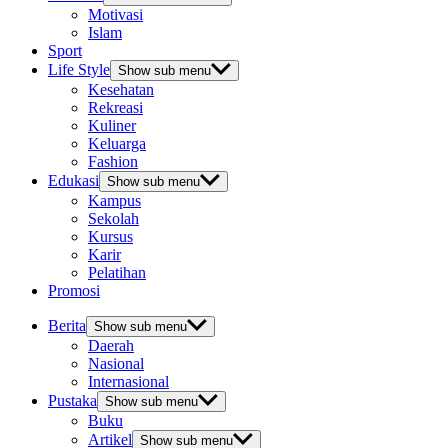
Motivasi
Islam
Sport
Life Style
Show sub menu
Kesehatan
Rekreasi
Kuliner
Keluarga
Fashion
Edukasi
Show sub menu
Kampus
Sekolah
Kursus
Karir
Pelatihan
Promosi
Berita
Show sub menu
Daerah
Nasional
Internasional
Pustaka
Show sub menu
Buku
Artikel
Show sub menu