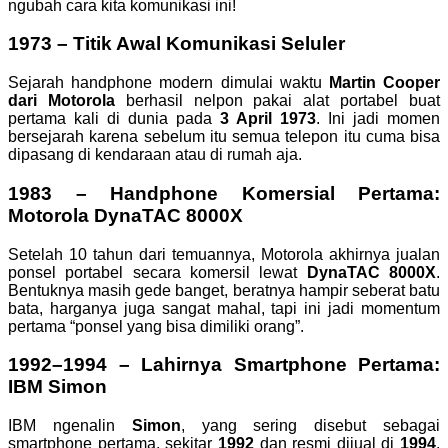
ngubah cara kita komunikasi ini!
1973 – Titik Awal Komunikasi Seluler
Sejarah handphone modern dimulai waktu
Martin Cooper
dari Motorola
berhasil nelpon pakai alat portabel buat
pertama kali di dunia pada
3 April 1973
. Ini jadi momen
bersejarah karena sebelum itu semua telepon itu cuma bisa
dipasang di kendaraan atau di rumah aja.
1983 – Handphone Komersial Pertama:
Motorola DynaTAC 8000X
Setelah 10 tahun dari temuannya, Motorola akhirnya jualan
ponsel portabel secara komersil lewat
DynaTAC 8000X
.
Bentuknya masih gede banget, beratnya hampir seberat batu
bata, harganya juga sangat mahal, tapi ini jadi momentum
pertama “ponsel yang bisa dimiliki orang”.
1992–1994 – Lahirnya Smartphone Pertama:
IBM Simon
IBM ngenalin
Simon
, yang sering disebut sebagai
smartphone pertama, sekitar
1992
dan resmi dijual di
1994
.