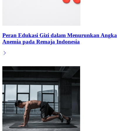
Peran Edukasi Gizi dalam Menurunkan Angka
Anemia pada Remaja Indonesia