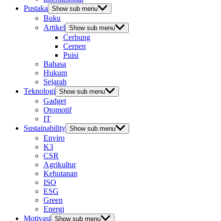
Pustaka
Show sub menu
Buku
Artikel
Show sub menu
Cerbung
Cerpen
Puisi
Bahasa
Hukum
Sejarah
Teknologi
Show sub menu
Gadget
Otomotif
IT
Sustainability
Show sub menu
Enviro
K3
CSR
Agrikultur
Kehutanan
ISO
ESG
Green
Energi
Motivasi
Show sub menu