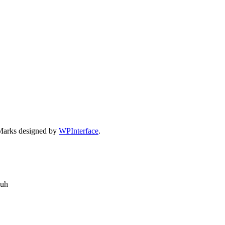
Marks designed by
WPInterface
.
auh