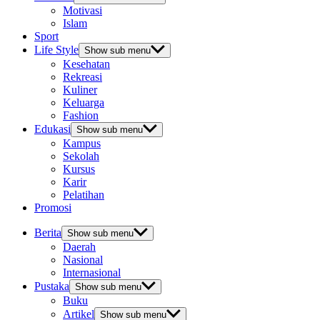
Motivasi
Islam
Sport
Life Style
Show sub menu
Kesehatan
Rekreasi
Kuliner
Keluarga
Fashion
Edukasi
Show sub menu
Kampus
Sekolah
Kursus
Karir
Pelatihan
Promosi
Berita
Show sub menu
Daerah
Nasional
Internasional
Pustaka
Show sub menu
Buku
Artikel
Show sub menu