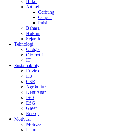
Buku
Artikel
Cerbung
Cerpen
Puisi
Bahasa
Hukum
Sejarah
Teknologi
Gadget
Otomotif
IT
Sustainability
Enviro
K3
CSR
Agrikultur
Kehutanan
ISO
ESG
Green
Energi
Motivasi
Motivasi
Islam