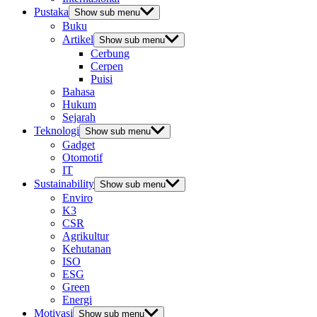
Pustaka
Show sub menu
Buku
Artikel
Show sub menu
Cerbung
Cerpen
Puisi
Bahasa
Hukum
Sejarah
Teknologi
Show sub menu
Gadget
Otomotif
IT
Sustainability
Show sub menu
Enviro
K3
CSR
Agrikultur
Kehutanan
ISO
ESG
Green
Energi
Motivasi
Show sub menu