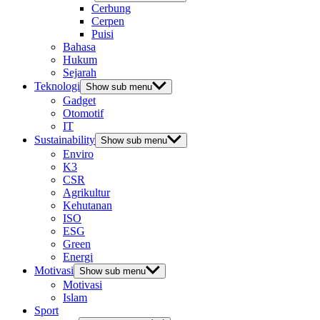
Cerbung
Cerpen
Puisi
Bahasa
Hukum
Sejarah
Teknologi
Show sub menu
Gadget
Otomotif
IT
Sustainability
Show sub menu
Enviro
K3
CSR
Agrikultur
Kehutanan
ISO
ESG
Green
Energi
Motivasi
Show sub menu
Motivasi
Islam
Sport