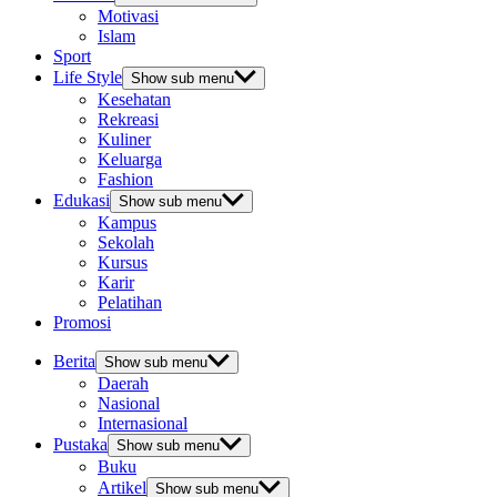
Motivasi
Islam
Sport
Life Style
Show sub menu
Kesehatan
Rekreasi
Kuliner
Keluarga
Fashion
Edukasi
Show sub menu
Kampus
Sekolah
Kursus
Karir
Pelatihan
Promosi
Berita
Show sub menu
Daerah
Nasional
Internasional
Pustaka
Show sub menu
Buku
Artikel
Show sub menu