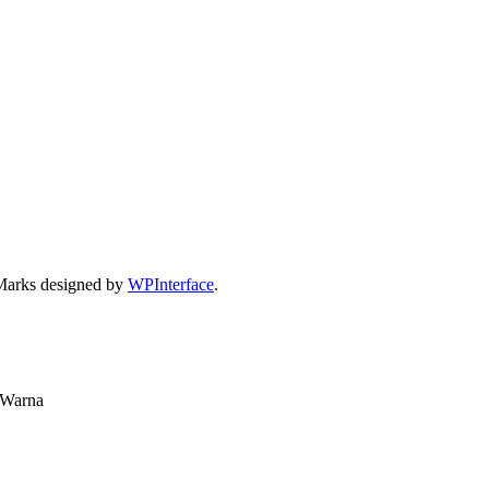
Marks designed by
WPInterface
.
 Warna