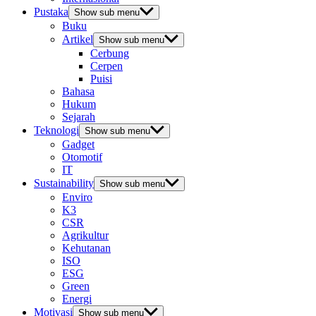
Pustaka
Show sub menu
Buku
Artikel
Show sub menu
Cerbung
Cerpen
Puisi
Bahasa
Hukum
Sejarah
Teknologi
Show sub menu
Gadget
Otomotif
IT
Sustainability
Show sub menu
Enviro
K3
CSR
Agrikultur
Kehutanan
ISO
ESG
Green
Energi
Motivasi
Show sub menu