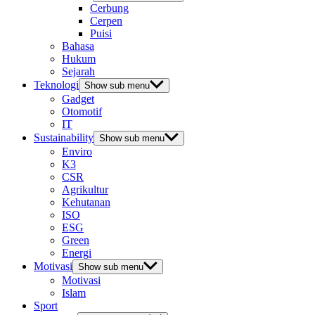
Cerbung
Cerpen
Puisi
Bahasa
Hukum
Sejarah
Teknologi
Show sub menu
Gadget
Otomotif
IT
Sustainability
Show sub menu
Enviro
K3
CSR
Agrikultur
Kehutanan
ISO
ESG
Green
Energi
Motivasi
Show sub menu
Motivasi
Islam
Sport