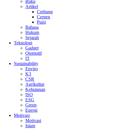
Buku
Artikel
Cerbung
Cerpen
Puisi
Bahasa
Hukum
Sejarah
Teknologi
Gadget
Otomotif
IT
Sustainability
Enviro
K3
CSR
Agrikultur
Kehutanan
ISO
ESG
Green
Energi
Motivasi
Motivasi
Islam