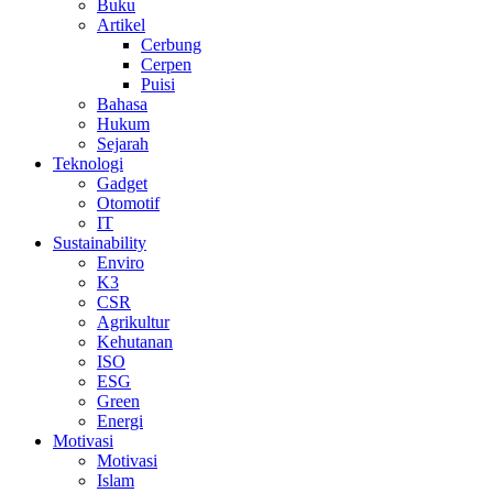
Buku
Artikel
Cerbung
Cerpen
Puisi
Bahasa
Hukum
Sejarah
Teknologi
Gadget
Otomotif
IT
Sustainability
Enviro
K3
CSR
Agrikultur
Kehutanan
ISO
ESG
Green
Energi
Motivasi
Motivasi
Islam