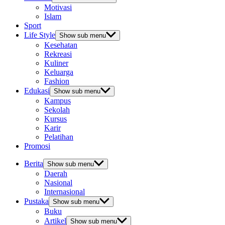
Motivasi
Islam
Sport
Life Style
Show sub menu
Kesehatan
Rekreasi
Kuliner
Keluarga
Fashion
Edukasi
Show sub menu
Kampus
Sekolah
Kursus
Karir
Pelatihan
Promosi
Berita
Show sub menu
Daerah
Nasional
Internasional
Pustaka
Show sub menu
Buku
Artikel
Show sub menu