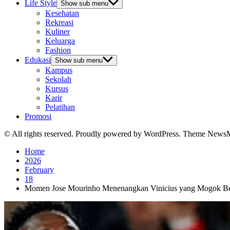
Life Style
Show sub menu
Kesehatan
Rekreasi
Kuliner
Keluarga
Fashion
Edukasi
Show sub menu
Kampus
Sekolah
Kursus
Karir
Pelatihan
Promosi
© All rights reserved. Proudly powered by WordPress. Theme News
Home
2026
February
18
Momen Jose Mourinho Menenangkan Vinicius yang Mogok Be