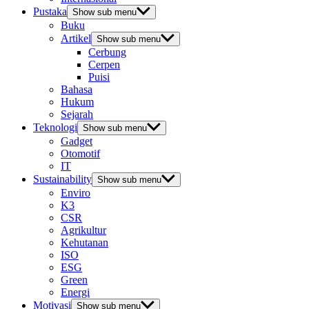
Pustaka
Show sub menu
Buku
Artikel
Show sub menu
Cerbung
Cerpen
Puisi
Bahasa
Hukum
Sejarah
Teknologi
Show sub menu
Gadget
Otomotif
IT
Sustainability
Show sub menu
Enviro
K3
CSR
Agrikultur
Kehutanan
ISO
ESG
Green
Energi
Motivasi
Show sub menu