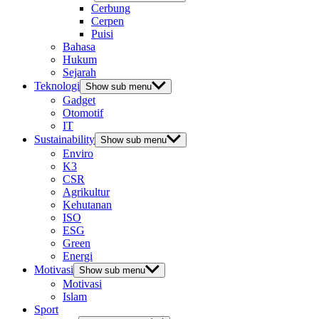
Cerbung
Cerpen
Puisi
Bahasa
Hukum
Sejarah
Teknologi
Show sub menu
Gadget
Otomotif
IT
Sustainability
Show sub menu
Enviro
K3
CSR
Agrikultur
Kehutanan
ISO
ESG
Green
Energi
Motivasi
Show sub menu
Motivasi
Islam
Sport