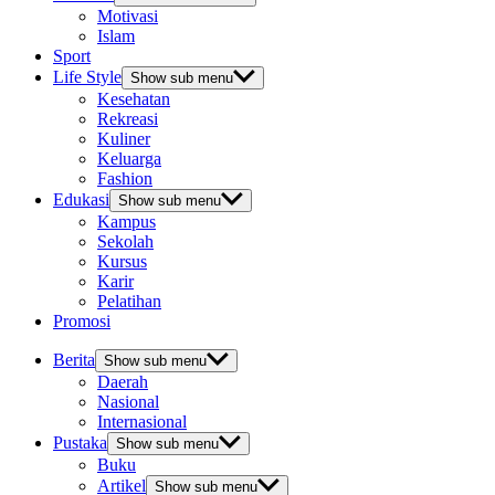
Motivasi
Islam
Sport
Life Style
Show sub menu
Kesehatan
Rekreasi
Kuliner
Keluarga
Fashion
Edukasi
Show sub menu
Kampus
Sekolah
Kursus
Karir
Pelatihan
Promosi
Berita
Show sub menu
Daerah
Nasional
Internasional
Pustaka
Show sub menu
Buku
Artikel
Show sub menu