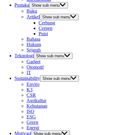
Pustaka
Show sub menu
Buku
Artikel
Show sub menu
Cerbung
Cerpen
Puisi
Bahasa
Hukum
Sejarah
Teknologi
Show sub menu
Gadget
Otomotif
IT
Sustainability
Show sub menu
Enviro
K3
CSR
Agrikultur
Kehutanan
ISO
ESG
Green
Energi
Motivasi
Show sub menu