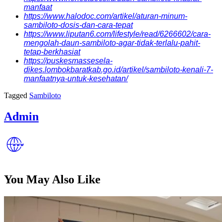
manfaat
https://www.halodoc.com/artikel/aturan-minum-
sambiloto-dosis-dan-cara-tepat
https://www.liputan6.com/lifestyle/read/6266602/cara-
mengolah-daun-sambiloto-agar-tidak-terlalu-pahit-
tetap-berkhasiat
https://puskesmassesela-
dikes.lombokbaratkab.go.id/artikel/sambiloto-kenali-7-
manfaatnya-untuk-kesehatan/
Tagged
Sambiloto
Admin
You May Also Like