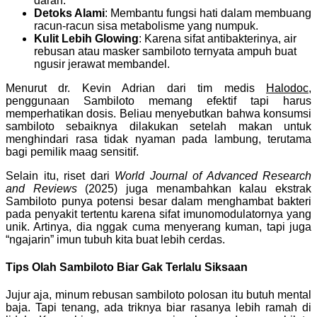
darah.
Detoks Alami
: Membantu fungsi hati dalam membuang
racun-racun sisa metabolisme yang numpuk.
Kulit Lebih Glowing
: Karena sifat antibakterinya, air
rebusan atau masker sambiloto ternyata ampuh buat
ngusir jerawat membandel.
Menurut dr. Kevin Adrian dari tim medis
Halodoc
,
penggunaan Sambiloto memang efektif tapi harus
memperhatikan dosis. Beliau menyebutkan bahwa konsumsi
sambiloto sebaiknya dilakukan setelah makan untuk
menghindari rasa tidak nyaman pada lambung, terutama
bagi pemilik maag sensitif.
Selain itu, riset dari
World Journal of Advanced Research
and Reviews
(2025) juga menambahkan kalau ekstrak
Sambiloto punya potensi besar dalam menghambat bakteri
pada penyakit tertentu karena sifat imunomodulatornya yang
unik. Artinya, dia nggak cuma menyerang kuman, tapi juga
“ngajarin” imun tubuh kita buat lebih cerdas.
Tips Olah Sambiloto Biar Gak Terlalu Siksaan
Jujur aja, minum rebusan sambiloto polosan itu butuh mental
baja. Tapi tenang, ada triknya biar rasanya lebih ramah di