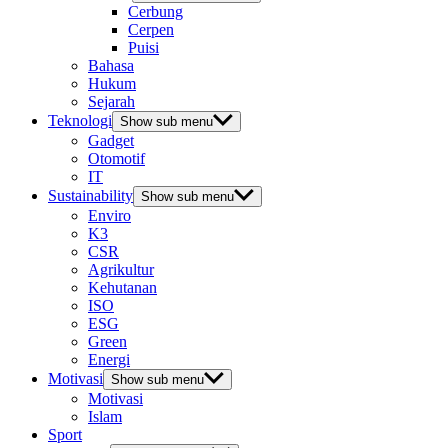
Cerbung
Cerpen
Puisi
Bahasa
Hukum
Sejarah
Teknologi
Show sub menu
Gadget
Otomotif
IT
Sustainability
Show sub menu
Enviro
K3
CSR
Agrikultur
Kehutanan
ISO
ESG
Green
Energi
Motivasi
Show sub menu
Motivasi
Islam
Sport