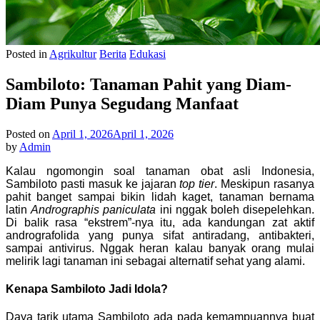
Posted in
Agrikultur
Berita
Edukasi
Sambiloto: Tanaman Pahit yang Diam-
Diam Punya Segudang Manfaat
Posted on
April 1, 2026
April 1, 2026
by
Admin
Kalau ngomongin soal tanaman obat asli Indonesia,
Sambiloto pasti masuk ke jajaran
top tier
. Meskipun rasanya
pahit banget sampai bikin lidah kaget, tanaman bernama
latin
Andrographis paniculata
ini nggak boleh disepelehkan.
Di balik rasa “ekstrem”-nya itu, ada kandungan zat aktif
andrografolida yang punya sifat antiradang, antibakteri,
sampai antivirus. Nggak heran kalau banyak orang mulai
melirik lagi tanaman ini sebagai alternatif sehat yang alami.
Kenapa Sambiloto Jadi Idola?
Daya tarik utama Sambiloto ada pada kemampuannya buat