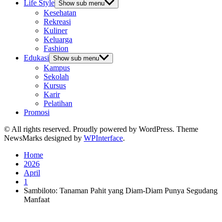
Life Style
Show sub menu
Kesehatan
Rekreasi
Kuliner
Keluarga
Fashion
Edukasi
Show sub menu
Kampus
Sekolah
Kursus
Karir
Pelatihan
Promosi
© All rights reserved. Proudly powered by WordPress. Theme
NewsMarks designed by
WPInterface
.
Home
2026
April
1
Sambiloto: Tanaman Pahit yang Diam-Diam Punya Segudang
Manfaat