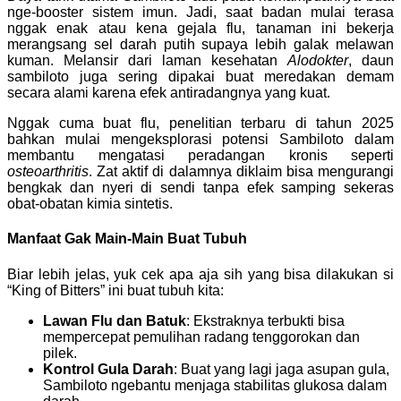
nge-booster sistem imun. Jadi, saat badan mulai terasa
nggak enak atau kena gejala flu, tanaman ini bekerja
merangsang sel darah putih supaya lebih galak melawan
kuman. Melansir dari laman kesehatan
Alodokter
, daun
sambiloto juga sering dipakai buat meredakan demam
secara alami karena efek antiradangnya yang kuat.
Nggak cuma buat flu, penelitian terbaru di tahun 2025
bahkan mulai mengeksplorasi potensi Sambiloto dalam
membantu mengatasi peradangan kronis seperti
osteoarthritis
. Zat aktif di dalamnya diklaim bisa mengurangi
bengkak dan nyeri di sendi tanpa efek samping sekeras
obat-obatan kimia sintetis.
Manfaat Gak Main-Main Buat Tubuh
Biar lebih jelas, yuk cek apa aja sih yang bisa dilakukan si
“King of Bitters” ini buat tubuh kita:
Lawan Flu dan Batuk
: Ekstraknya terbukti bisa
mempercepat pemulihan radang tenggorokan dan
pilek.
Kontrol Gula Darah
: Buat yang lagi jaga asupan gula,
Sambiloto ngebantu menjaga stabilitas glukosa dalam