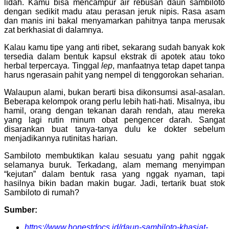
lidah. Kamu bisa mencampur air rebusan daun sambiloto
dengan sedikit madu atau perasan jeruk nipis. Rasa asam
dan manis ini bakal menyamarkan pahitnya tanpa merusak
zat berkhasiat di dalamnya.
Kalau kamu tipe yang anti ribet, sekarang sudah banyak kok
tersedia dalam bentuk kapsul ekstrak di apotek atau toko
herbal terpercaya. Tinggal
lep
, manfaatnya tetap dapet tanpa
harus ngerasain pahit yang nempel di tenggorokan seharian.
Walaupun alami, bukan berarti bisa dikonsumsi asal-asalan.
Beberapa kelompok orang perlu lebih hati-hati. Misalnya, ibu
hamil, orang dengan tekanan darah rendah, atau mereka
yang lagi rutin minum obat pengencer darah. Sangat
disarankan buat tanya-tanya dulu ke dokter sebelum
menjadikannya rutinitas harian.
Sambiloto membuktikan kalau sesuatu yang pahit nggak
selamanya buruk. Terkadang, alam memang menyimpan
“kejutan” dalam bentuk rasa yang nggak nyaman, tapi
hasilnya bikin badan makin bugar. Jadi, tertarik buat stok
Sambiloto di rumah?
Sumber:
https://www.honestdocs.id/daun-sambiloto-khasiat-