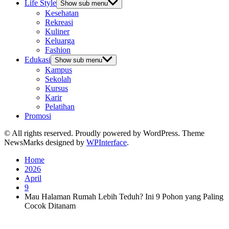
Life Style
Show sub menu
Kesehatan
Rekreasi
Kuliner
Keluarga
Fashion
Edukasi
Show sub menu
Kampus
Sekolah
Kursus
Karir
Pelatihan
Promosi
© All rights reserved. Proudly powered by WordPress. Theme
NewsMarks designed by
WPInterface
.
Home
2026
April
9
Mau Halaman Rumah Lebih Teduh? Ini 9 Pohon yang Paling
Cocok Ditanam