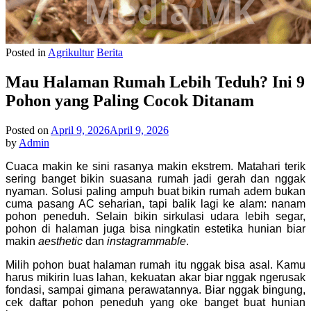
Posted in
Agrikultur
Berita
Mau Halaman Rumah Lebih Teduh? Ini 9
Pohon yang Paling Cocok Ditanam
Posted on
April 9, 2026
April 9, 2026
by
Admin
Cuaca makin ke sini rasanya makin ekstrem. Matahari terik
sering banget bikin suasana rumah jadi gerah dan nggak
nyaman. Solusi paling ampuh buat bikin rumah adem bukan
cuma pasang AC seharian, tapi balik lagi ke alam: nanam
pohon peneduh. Selain bikin sirkulasi udara lebih segar,
pohon di halaman juga bisa ningkatin estetika hunian biar
makin
aesthetic
dan
instagrammable
.
Milih pohon buat halaman rumah itu nggak bisa asal. Kamu
harus mikirin luas lahan, kekuatan akar biar nggak ngerusak
fondasi, sampai gimana perawatannya. Biar nggak bingung,
cek daftar pohon peneduh yang oke banget buat hunian