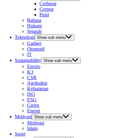
Cerbung
Cerpen
Puisi
Bahasa
Hukum
Sejarah
Teknologi
Show sub menu
Gadget
Otomotif
IT
Sustainability
Show sub menu
Enviro
K3
CSR
Agrikultur
Kehutanan
ISO
ESG
Green
Energi
Motivasi
Show sub menu
Motivasi
Islam
Sport