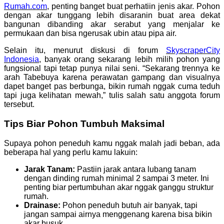
Rumah.com
, penting banget buat perhatiin jenis akar. Pohon
dengan akar tunggang lebih disaranin buat area dekat
bangunan dibanding akar serabut yang menjalar ke
permukaan dan bisa ngerusak ubin atau pipa air.
Selain itu, menurut diskusi di forum
SkyscraperCity
Indonesia
, banyak orang sekarang lebih milih pohon yang
fungsional tapi tetap punya nilai seni. “Sekarang trennya ke
arah Tabebuya karena perawatan gampang dan visualnya
dapet banget pas berbunga, bikin rumah nggak cuma teduh
tapi juga kelihatan mewah,” tulis salah satu anggota forum
tersebut.
Tips Biar Pohon Tumbuh Maksimal
Supaya pohon peneduh kamu nggak malah jadi beban, ada
beberapa hal yang perlu kamu lakuin:
Jarak Tanam:
Pastiin jarak antara lubang tanam
dengan dinding rumah minimal 2 sampai 3 meter. Ini
penting biar pertumbuhan akar nggak ganggu struktur
rumah.
Drainase:
Pohon peneduh butuh air banyak, tapi
jangan sampai airnya menggenang karena bisa bikin
akar busuk.