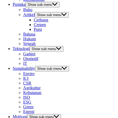
Pustaka
Show sub menu
Buku
Artikel
Show sub menu
Cerbung
Cerpen
Puisi
Bahasa
Hukum
Sejarah
Teknologi
Show sub menu
Gadget
Otomotif
IT
Sustainability
Show sub menu
Enviro
K3
CSR
Agrikultur
Kehutanan
ISO
ESG
Green
Energi
Motivasi
Show sub menu