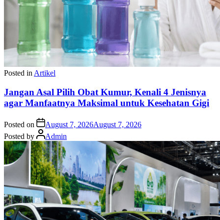
Posted in
Artikel
Jangan Asal Pilih Obat Kumur, Kenali 4 Jenisnya
agar Manfaatnya Maksimal untuk Kesehatan Gigi
Posted on
August 7, 2026
August 7, 2026
Posted by
Admin