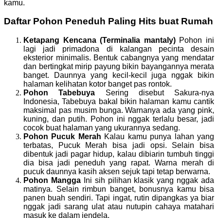
kamu.
Daftar Pohon Peneduh Paling Hits buat Rumah
Ketapang Kencana (Terminalia mantaly)
Pohon ini
lagi jadi primadona di kalangan pecinta desain
eksterior minimalis. Bentuk cabangnya yang mendatar
dan bertingkat mirip payung bikin bayangannya merata
banget. Daunnya yang kecil-kecil juga nggak bikin
halaman kelihatan kotor banget pas rontok.
Pohon Tabebuya
Sering disebut Sakura-nya
Indonesia, Tabebuya bakal bikin halaman kamu cantik
maksimal pas musim bunga. Warnanya ada yang pink,
kuning, dan putih. Pohon ini nggak terlalu besar, jadi
cocok buat halaman yang ukurannya sedang.
Pohon Pucuk Merah
Kalau kamu punya lahan yang
terbatas, Pucuk Merah bisa jadi opsi. Selain bisa
dibentuk jadi pagar hidup, kalau dibiarin tumbuh tinggi
dia bisa jadi peneduh yang rapat. Warna merah di
pucuk daunnya kasih aksen sejuk tapi tetap berwarna.
Pohon Mangga
Ini sih pilihan klasik yang nggak ada
matinya. Selain rimbun banget, bonusnya kamu bisa
panen buah sendiri. Tapi ingat, rutin dipangkas ya biar
nggak jadi sarang ulat atau nutupin cahaya matahari
masuk ke dalam jendela.