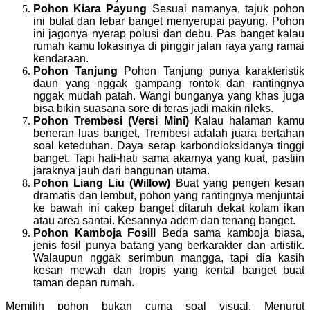
Pohon Kiara Payung
Sesuai namanya, tajuk pohon
ini bulat dan lebar banget menyerupai payung. Pohon
ini jagonya nyerap polusi dan debu. Pas banget kalau
rumah kamu lokasinya di pinggir jalan raya yang ramai
kendaraan.
Pohon Tanjung
Pohon Tanjung punya karakteristik
daun yang nggak gampang rontok dan rantingnya
nggak mudah patah. Wangi bunganya yang khas juga
bisa bikin suasana sore di teras jadi makin rileks.
Pohon Trembesi (Versi Mini)
Kalau halaman kamu
beneran luas banget, Trembesi adalah juara bertahan
soal keteduhan. Daya serap karbondioksidanya tinggi
banget. Tapi hati-hati sama akarnya yang kuat, pastiin
jaraknya jauh dari bangunan utama.
Pohon Liang Liu (Willow)
Buat yang pengen kesan
dramatis dan lembut, pohon yang rantingnya menjuntai
ke bawah ini cakep banget ditaruh dekat kolam ikan
atau area santai. Kesannya adem dan tenang banget.
Pohon Kamboja Fosill
Beda sama kamboja biasa,
jenis fosil punya batang yang berkarakter dan artistik.
Walaupun nggak serimbun mangga, tapi dia kasih
kesan mewah dan tropis yang kental banget buat
taman depan rumah.
Memilih pohon bukan cuma soal visual. Menurut