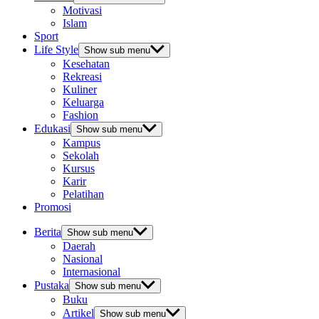
Motivasi
Islam
Sport
Life Style
Show sub menu
Kesehatan
Rekreasi
Kuliner
Keluarga
Fashion
Edukasi
Show sub menu
Kampus
Sekolah
Kursus
Karir
Pelatihan
Promosi
Berita
Show sub menu
Daerah
Nasional
Internasional
Pustaka
Show sub menu
Buku
Artikel
Show sub menu