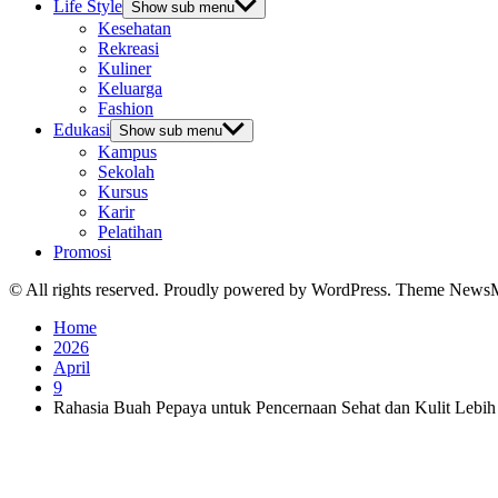
Life Style
Show sub menu
Kesehatan
Rekreasi
Kuliner
Keluarga
Fashion
Edukasi
Show sub menu
Kampus
Sekolah
Kursus
Karir
Pelatihan
Promosi
© All rights reserved. Proudly powered by WordPress. Theme News
Home
2026
April
9
Rahasia Buah Pepaya untuk Pencernaan Sehat dan Kulit Lebih