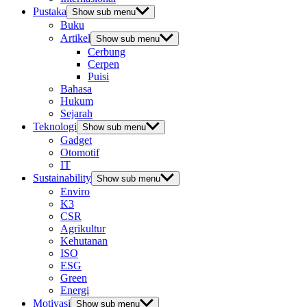
Pustaka
Show sub menu
Buku
Artikel
Show sub menu
Cerbung
Cerpen
Puisi
Bahasa
Hukum
Sejarah
Teknologi
Show sub menu
Gadget
Otomotif
IT
Sustainability
Show sub menu
Enviro
K3
CSR
Agrikultur
Kehutanan
ISO
ESG
Green
Energi
Motivasi
Show sub menu