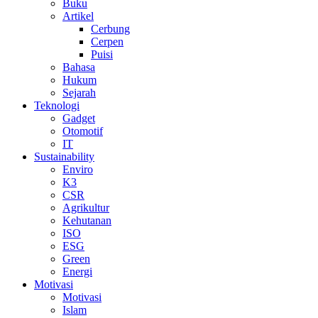
Buku
Artikel
Cerbung
Cerpen
Puisi
Bahasa
Hukum
Sejarah
Teknologi
Gadget
Otomotif
IT
Sustainability
Enviro
K3
CSR
Agrikultur
Kehutanan
ISO
ESG
Green
Energi
Motivasi
Motivasi
Islam