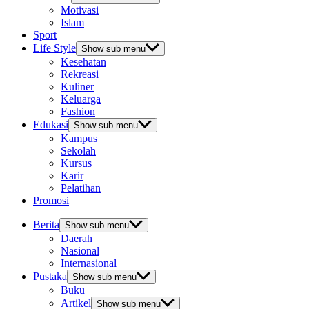
Motivasi
Islam
Sport
Life Style
Show sub menu
Kesehatan
Rekreasi
Kuliner
Keluarga
Fashion
Edukasi
Show sub menu
Kampus
Sekolah
Kursus
Karir
Pelatihan
Promosi
Berita
Show sub menu
Daerah
Nasional
Internasional
Pustaka
Show sub menu
Buku
Artikel
Show sub menu