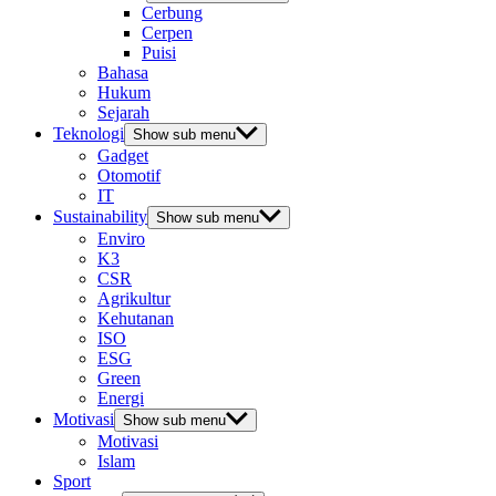
Cerbung
Cerpen
Puisi
Bahasa
Hukum
Sejarah
Teknologi
Show sub menu
Gadget
Otomotif
IT
Sustainability
Show sub menu
Enviro
K3
CSR
Agrikultur
Kehutanan
ISO
ESG
Green
Energi
Motivasi
Show sub menu
Motivasi
Islam
Sport