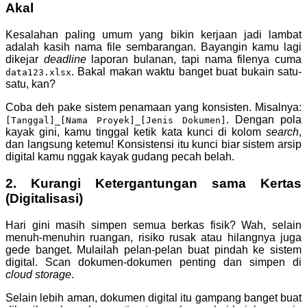
Akal
Kesalahan paling umum yang bikin kerjaan jadi lambat
adalah kasih nama file sembarangan. Bayangin kamu lagi
dikejar
deadline
laporan bulanan, tapi nama filenya cuma
. Bakal makan waktu banget buat bukain satu-
data123.xlsx
satu, kan?
Coba deh pake sistem penamaan yang konsisten. Misalnya:
. Dengan pola
[Tanggal]_[Nama Proyek]_[Jenis Dokumen]
kayak gini, kamu tinggal ketik kata kunci di kolom
search
,
dan langsung ketemu! Konsistensi itu kunci biar sistem arsip
digital kamu nggak kayak gudang pecah belah.
2. Kurangi Ketergantungan sama Kertas
(Digitalisasi)
Hari gini masih simpen semua berkas fisik? Wah, selain
menuh-menuhin ruangan, risiko rusak atau hilangnya juga
gede banget. Mulailah pelan-pelan buat pindah ke sistem
digital. Scan dokumen-dokumen penting dan simpen di
cloud storage
.
Selain lebih aman, dokumen digital itu gampang banget buat