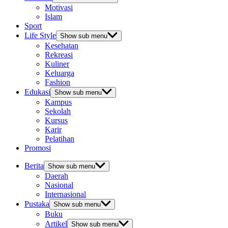
Motivasi
Islam
Sport
Life Style
Show sub menu
Kesehatan
Rekreasi
Kuliner
Keluarga
Fashion
Edukasi
Show sub menu
Kampus
Sekolah
Kursus
Karir
Pelatihan
Promosi
Berita
Show sub menu
Daerah
Nasional
Internasional
Pustaka
Show sub menu
Buku
Artikel
Show sub menu