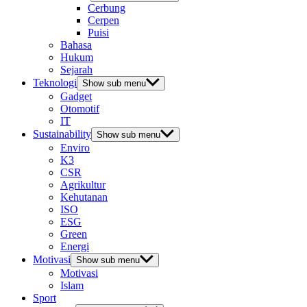
Cerbung
Cerpen
Puisi
Bahasa
Hukum
Sejarah
Teknologi
Show sub menu
Gadget
Otomotif
IT
Sustainability
Show sub menu
Enviro
K3
CSR
Agrikultur
Kehutanan
ISO
ESG
Green
Energi
Motivasi
Show sub menu
Motivasi
Islam
Sport