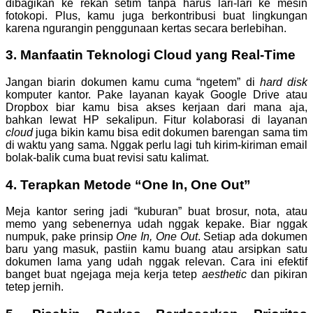
dibagikan ke rekan setim tanpa harus lari-lari ke mesin
fotokopi. Plus, kamu juga berkontribusi buat lingkungan
karena ngurangin penggunaan kertas secara berlebihan.
3. Manfaatin Teknologi Cloud yang Real-Time
Jangan biarin dokumen kamu cuma “ngetem” di
hard disk
komputer kantor. Pake layanan kayak Google Drive atau
Dropbox biar kamu bisa akses kerjaan dari mana aja,
bahkan lewat HP sekalipun. Fitur kolaborasi di layanan
cloud
juga bikin kamu bisa edit dokumen barengan sama tim
di waktu yang sama. Nggak perlu lagi tuh kirim-kiriman email
bolak-balik cuma buat revisi satu kalimat.
4. Terapkan Metode “One In, One Out”
Meja kantor sering jadi “kuburan” buat brosur, nota, atau
memo yang sebenernya udah nggak kepake. Biar nggak
numpuk, pake prinsip
One In, One Out
. Setiap ada dokumen
baru yang masuk, pastiin kamu buang atau arsipkan satu
dokumen lama yang udah nggak relevan. Cara ini efektif
banget buat ngejaga meja kerja tetep
aesthetic
dan pikiran
tetep jernih.