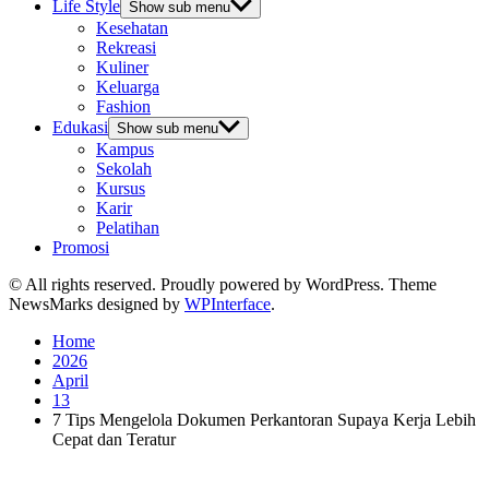
Life Style
Show sub menu
Kesehatan
Rekreasi
Kuliner
Keluarga
Fashion
Edukasi
Show sub menu
Kampus
Sekolah
Kursus
Karir
Pelatihan
Promosi
© All rights reserved. Proudly powered by WordPress. Theme
NewsMarks designed by
WPInterface
.
Home
2026
April
13
7 Tips Mengelola Dokumen Perkantoran Supaya Kerja Lebih
Cepat dan Teratur