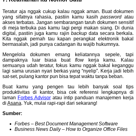
Teratur aja nggak cukup kalau nggak aman. Buat dokumen
yang sifatnya rahasia, pastiin kamu kasih
password
atau
akses terbatas. Jangan sembarangan taruh dokumen sensitif
di meja terbuka pas kamu lagi pergi makan siang. Di dunia
digital, pastiin juga kamu rajin
backup
data secara berkala.
Kita nggak pernah tau kapan perangkat elektronik bakal
bermasalah, jadi punya cadangan itu wajib hukumnya.
Mengelola dokumen emang keliatannya sepele, tapi
dampaknya luar biasa buat
flow
kerja kamu. Kalau
semuanya udah teratur, fokus kamu nggak bakal keganggu
lagi sama urusan nyari berkas yang “nyelip”. Kerja jadi lebih
sat-set, pulang kantor pun bisa tepat waktu tanpa beban.
Buat kamu yang pengen tau lebih banyak soal tips
produktivitas di kantor, bisa cek referensi lengkapnya di
laman
Forbes Advisor
atau intip panduan manajemen kerja
di
Asana
. Yuk, mulai rapi-rapi dari sekarang!
Sumber:
Forbes – Best Document Management Software
Business News Daily – How to Organize Office Files