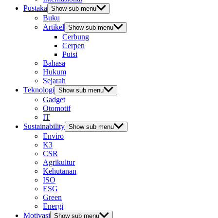
Pustaka
Show sub menu
Buku
Artikel
Show sub menu
Cerbung
Cerpen
Puisi
Bahasa
Hukum
Sejarah
Teknologi
Show sub menu
Gadget
Otomotif
IT
Sustainability
Show sub menu
Enviro
K3
CSR
Agrikultur
Kehutanan
ISO
ESG
Green
Energi
Motivasi
Show sub menu