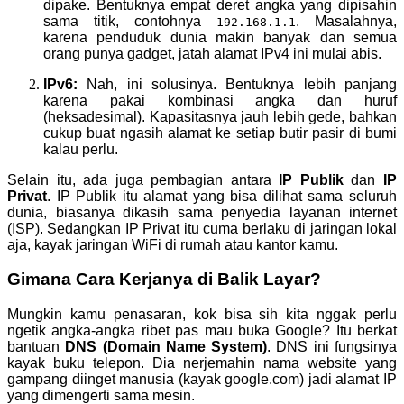
dipake. Bentuknya empat deret angka yang dipisahin
sama titik, contohnya
. Masalahnya,
192.168.1.1
karena penduduk dunia makin banyak dan semua
orang punya gadget, jatah alamat IPv4 ini mulai abis.
IPv6:
Nah, ini solusinya. Bentuknya lebih panjang
karena pakai kombinasi angka dan huruf
(heksadesimal). Kapasitasnya jauh lebih gede, bahkan
cukup buat ngasih alamat ke setiap butir pasir di bumi
kalau perlu.
Selain itu, ada juga pembagian antara
IP Publik
dan
IP
Privat
. IP Publik itu alamat yang bisa dilihat sama seluruh
dunia, biasanya dikasih sama penyedia layanan internet
(ISP). Sedangkan IP Privat itu cuma berlaku di jaringan lokal
aja, kayak jaringan WiFi di rumah atau kantor kamu.
Gimana Cara Kerjanya di Balik Layar?
Mungkin kamu penasaran, kok bisa sih kita nggak perlu
ngetik angka-angka ribet pas mau buka Google? Itu berkat
bantuan
DNS (Domain Name System)
. DNS ini fungsinya
kayak buku telepon. Dia nerjemahin nama website yang
gampang diinget manusia (kayak google.com) jadi alamat IP
yang dimengerti sama mesin.