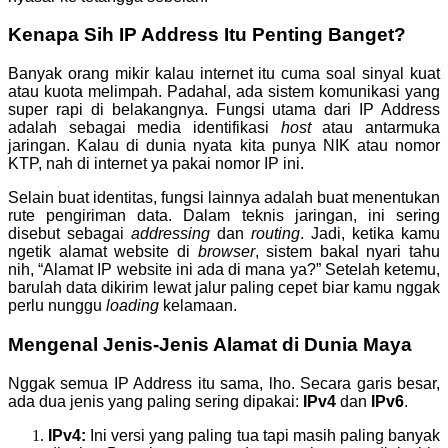
Kenapa Sih IP Address Itu Penting Banget?
Banyak orang mikir kalau internet itu cuma soal sinyal kuat
atau kuota melimpah. Padahal, ada sistem komunikasi yang
super rapi di belakangnya. Fungsi utama dari IP Address
adalah sebagai media identifikasi
host
atau antarmuka
jaringan. Kalau di dunia nyata kita punya NIK atau nomor
KTP, nah di internet ya pakai nomor IP ini.
Selain buat identitas, fungsi lainnya adalah buat menentukan
rute pengiriman data. Dalam teknis jaringan, ini sering
disebut sebagai
addressing
dan
routing
. Jadi, ketika kamu
ngetik alamat website di
browser
, sistem bakal nyari tahu
nih, “Alamat IP website ini ada di mana ya?” Setelah ketemu,
barulah data dikirim lewat jalur paling cepet biar kamu nggak
perlu nunggu
loading
kelamaan.
Mengenal Jenis-Jenis Alamat di Dunia Maya
Nggak semua IP Address itu sama, lho. Secara garis besar,
ada dua jenis yang paling sering dipakai:
IPv4
dan
IPv6
.
IPv4:
Ini versi yang paling tua tapi masih paling banyak