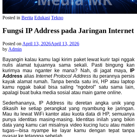
Posted in
Berita
Edukasi
Tekno
Fungsi IP Address pada Jaringan Internet
Posted on
April 13, 2026
April 13, 2026
by
Admin
Bayangin kalau kamu lagi kirim paket lewat kurir tapi nggak
nulis alamat tujuannya sama sekali. Pasti bingung kan
kurirnya mau nganter ke mana? Nah, di jagat maya,
IP
Address
alias
Internet Protocol Address
itu perannya persis
kayak alamat rumah. Tanpa benda satu ini, HP atau laptop
kamu nggak bakal bisa saling “ngobrol” satu sama lain,
apalagi buat buka media sosial atau main game
online
.
Sederhananya, IP Address itu deretan angka unik yang
dikasih ke setiap perangkat yang nyambung ke jaringan.
Mau itu lewat WiFi kantor atau kuota data di HP, semuanya
punya identitas masing-masing. Identitas inilah yang bikin
data yang kamu cari misalnya video kucing lucu atau materi
tugas—bisa nyampe ke layar kamu dengan tepat tanpa
nyasar ke tetangga sebelah.