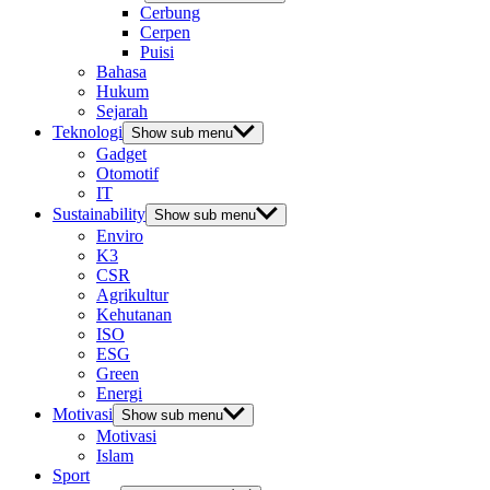
Cerbung
Cerpen
Puisi
Bahasa
Hukum
Sejarah
Teknologi
Show sub menu
Gadget
Otomotif
IT
Sustainability
Show sub menu
Enviro
K3
CSR
Agrikultur
Kehutanan
ISO
ESG
Green
Energi
Motivasi
Show sub menu
Motivasi
Islam
Sport