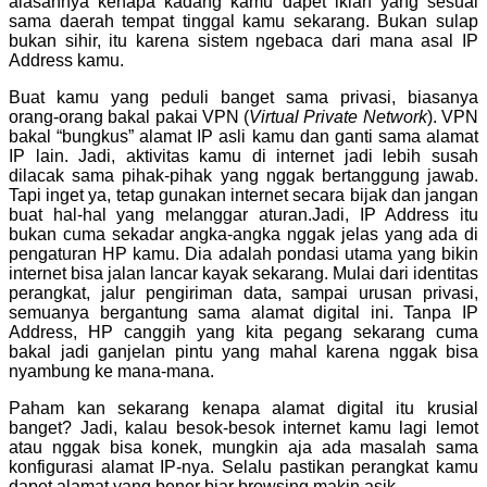
alasannya kenapa kadang kamu dapet iklan yang sesuai
sama daerah tempat tinggal kamu sekarang. Bukan sulap
bukan sihir, itu karena sistem ngebaca dari mana asal IP
Address kamu.
Buat kamu yang peduli banget sama privasi, biasanya
orang-orang bakal pakai VPN (
Virtual Private Network
). VPN
bakal “bungkus” alamat IP asli kamu dan ganti sama alamat
IP lain. Jadi, aktivitas kamu di internet jadi lebih susah
dilacak sama pihak-pihak yang nggak bertanggung jawab.
Tapi inget ya, tetap gunakan internet secara bijak dan jangan
buat hal-hal yang melanggar aturan.
Jadi, IP Address itu
bukan cuma sekadar angka-angka nggak jelas yang ada di
pengaturan HP kamu. Dia adalah pondasi utama yang bikin
internet bisa jalan lancar kayak sekarang. Mulai dari identitas
perangkat, jalur pengiriman data, sampai urusan privasi,
semuanya bergantung sama alamat digital ini. Tanpa IP
Address, HP canggih yang kita pegang sekarang cuma
bakal jadi ganjelan pintu yang mahal karena nggak bisa
nyambung ke mana-mana.
Paham kan sekarang kenapa alamat digital itu krusial
banget? Jadi, kalau besok-besok internet kamu lagi lemot
atau nggak bisa konek, mungkin aja ada masalah sama
konfigurasi alamat IP-nya. Selalu pastikan perangkat kamu
dapet alamat yang bener biar browsing makin asik.