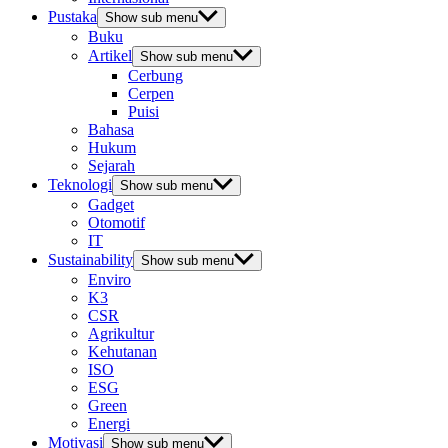
Pustaka
Show sub menu
Buku
Artikel
Show sub menu
Cerbung
Cerpen
Puisi
Bahasa
Hukum
Sejarah
Teknologi
Show sub menu
Gadget
Otomotif
IT
Sustainability
Show sub menu
Enviro
K3
CSR
Agrikultur
Kehutanan
ISO
ESG
Green
Energi
Motivasi
Show sub menu