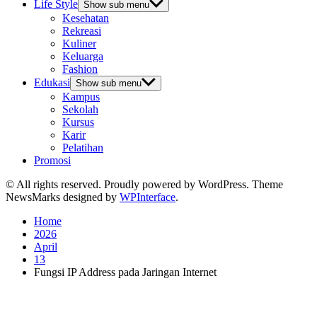
Life Style
Show sub menu
Kesehatan
Rekreasi
Kuliner
Keluarga
Fashion
Edukasi
Show sub menu
Kampus
Sekolah
Kursus
Karir
Pelatihan
Promosi
© All rights reserved. Proudly powered by WordPress. Theme
NewsMarks designed by
WPInterface
.
Home
2026
April
13
Fungsi IP Address pada Jaringan Internet