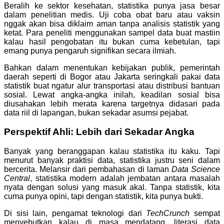
Beralih ke sektor kesehatan, statistika punya jasa besar
dalam penelitian medis. Uji coba obat baru atau vaksin
nggak akan bisa diklaim aman tanpa analisis statistik yang
ketat. Para peneliti menggunakan sampel data buat mastiin
kalau hasil pengobatan itu bukan cuma kebetulan, tapi
emang punya pengaruh signifikan secara ilmiah.
Bahkan dalam menentukan kebijakan publik, pemerintah
daerah seperti di Bogor atau Jakarta seringkali pakai data
statistik buat ngatur alur transportasi atau distribusi bantuan
sosial. Lewat angka-angka inilah, keadilan sosial bisa
diusahakan lebih merata karena targetnya didasari pada
data riil di lapangan, bukan sekadar asumsi pejabat.
Perspektif Ahli: Lebih dari Sekadar Angka
Banyak yang beranggapan kalau statistika itu kaku. Tapi
menurut banyak praktisi data, statistika justru seni dalam
bercerita. Melansir dari pembahasan di laman
Data Science
Central
, statistika modern adalah jembatan antara masalah
nyata dengan solusi yang masuk akal. Tanpa statistik, kita
cuma punya opini, tapi dengan statistik, kita punya bukti.
Di sisi lain, pengamat teknologi dari
TechCrunch
sempat
menyebutkan kalau di masa mendatang, literasi data