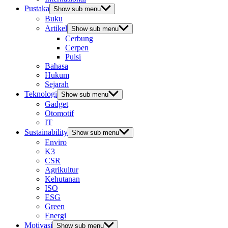
Pustaka
Show sub menu
Buku
Artikel
Show sub menu
Cerbung
Cerpen
Puisi
Bahasa
Hukum
Sejarah
Teknologi
Show sub menu
Gadget
Otomotif
IT
Sustainability
Show sub menu
Enviro
K3
CSR
Agrikultur
Kehutanan
ISO
ESG
Green
Energi
Motivasi
Show sub menu