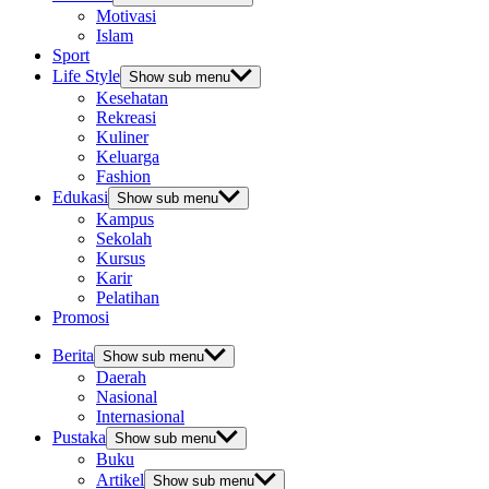
Motivasi
Islam
Sport
Life Style
Show sub menu
Kesehatan
Rekreasi
Kuliner
Keluarga
Fashion
Edukasi
Show sub menu
Kampus
Sekolah
Kursus
Karir
Pelatihan
Promosi
Berita
Show sub menu
Daerah
Nasional
Internasional
Pustaka
Show sub menu
Buku
Artikel
Show sub menu