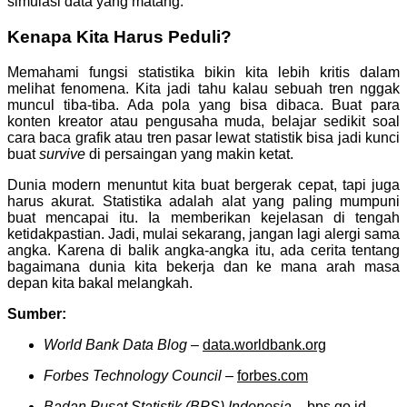
simulasi data yang matang.
Kenapa Kita Harus Peduli?
Memahami fungsi statistika bikin kita lebih kritis dalam
melihat fenomena. Kita jadi tahu kalau sebuah tren nggak
muncul tiba-tiba. Ada pola yang bisa dibaca. Buat para
konten kreator atau pengusaha muda, belajar sedikit soal
cara baca grafik atau tren pasar lewat statistik bisa jadi kunci
buat
survive
di persaingan yang makin ketat.
Dunia modern menuntut kita buat bergerak cepat, tapi juga
harus akurat. Statistika adalah alat yang paling mumpuni
buat mencapai itu. Ia memberikan kejelasan di tengah
ketidakpastian. Jadi, mulai sekarang, jangan lagi alergi sama
angka. Karena di balik angka-angka itu, ada cerita tentang
bagaimana dunia kita bekerja dan ke mana arah masa
depan kita bakal melangkah.
Sumber:
World Bank Data Blog
–
data.worldbank.org
Forbes Technology Council
–
forbes.com
Badan Pusat Statistik (BPS) Indonesia
–
bps.go.id