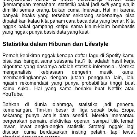
(kemampuan memahami statistik) bakal jadi
skill
yang wajib
dimiliki semua orang, bukan cuma ilmuwan. Hal ini karena
banyak hoaks yang tersebar sekarang sebenarnya bisa
dipatahkan kalau kita paham cara baca data yang benar. Kita
nggak bakal gampang ketipu sama klaim-klaim bombastis
yang nggak punya basis data yang kuat.
Statistika dalam Hiburan dan Lifestyle
Pernah kepikiran nggak kenapa daftar lagu di Spotify kamu
bisa pas banget sama suasana hati? Itu adalah hasil kerja
algoritma yang dasarnya adalah statistik inferensial. Mereka
menganalisis kebiasaan dengerin musik kamu,
membandingkannya dengan jutaan pengguna lain, lalu
ngasih rekomendasi yang punya probabilitas tinggi buat
kamu sukai. Hal yang sama berlaku buat Netflix atau
YouTube.
Bahkan di dunia olahraga, statistika jadi penentu
kemenangan. Tim-tim besar di liga sepak bola Eropa
sekarang punya analis data sendiri. Mereka memantau
pergerakan pemain, efektivitas operan, sampai titik lemah
lawan lewat angka-angka statistik. Strategi nggak lagi
disusun cuma berdasarkan insting pelatih, tapi lewat