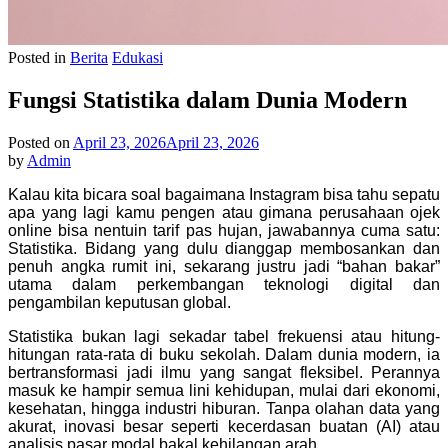
Posted in
Berita
Edukasi
Fungsi Statistika dalam Dunia Modern
Posted on
April 23, 2026
April 23, 2026
by
Admin
Kalau kita bicara soal bagaimana Instagram bisa tahu sepatu
apa yang lagi kamu pengen atau gimana perusahaan ojek
online bisa nentuin tarif pas hujan, jawabannya cuma satu:
Statistika. Bidang yang dulu dianggap membosankan dan
penuh angka rumit ini, sekarang justru jadi “bahan bakar”
utama dalam perkembangan teknologi digital dan
pengambilan keputusan global.
Statistika bukan lagi sekadar tabel frekuensi atau hitung-
hitungan rata-rata di buku sekolah. Dalam dunia modern, ia
bertransformasi jadi ilmu yang sangat fleksibel. Perannya
masuk ke hampir semua lini kehidupan, mulai dari ekonomi,
kesehatan, hingga industri hiburan. Tanpa olahan data yang
akurat, inovasi besar seperti kecerdasan buatan (AI) atau
analisis pasar modal bakal kehilangan arah.