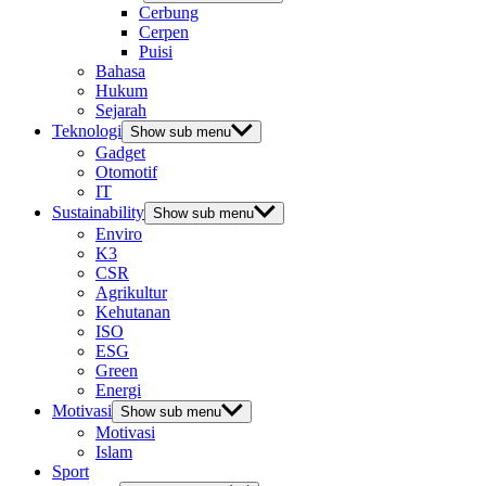
Cerbung
Cerpen
Puisi
Bahasa
Hukum
Sejarah
Teknologi
Show sub menu
Gadget
Otomotif
IT
Sustainability
Show sub menu
Enviro
K3
CSR
Agrikultur
Kehutanan
ISO
ESG
Green
Energi
Motivasi
Show sub menu
Motivasi
Islam
Sport