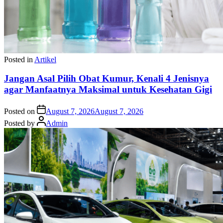
Posted in
Artikel
Jangan Asal Pilih Obat Kumur, Kenali 4 Jenisnya
agar Manfaatnya Maksimal untuk Kesehatan Gigi
Posted on
August 7, 2026
August 7, 2026
Posted by
Admin