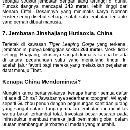
sebagai struktur jembatan dengan tiang tertinggi di dunia.
Puncak tiangnya mencapai
343 meter
, lebih tinggi dari
Menara Eiffel! Desainnya yang minimalis karya Norman
Foster sering disebut sebagai salah satu jembatan tercantik
yang pernah dibuat manusia.
7. Jembatan Jinshajiang Hutiaoxia, China
Terletak di kawasan
Tiger Leaping Gorge
yang terkenal,
jembatan ini punya ketinggian sekitar
260 meter
. Meski tidak
setinggi Huajiang, lokasinya sangat dramatis karena berada
di antara pegunungan salju yang menjulang tinggi. Ini
adalah jalur favorit bagi mereka yang melakukan perjalanan
darat menuju Tibet.
Kenapa China Mendominasi?
Mungkin kamu bertanya-tanya, kenapa hampir semua daftar
ini ada di China? Jawabannya sederhana: topografi. Wilayah
seperti Guizhou penuh dengan pegunungan karst dan jurang
yang sangat dalam. Tanpa jembatan-jembatan ini, mobilitas
warga bakal terhambat total. Investasi besar-besaran pada
infrastruktur membuat mereka jadi pemimpin global dalam
urusan membangun jembatan di medan yang mustahil.