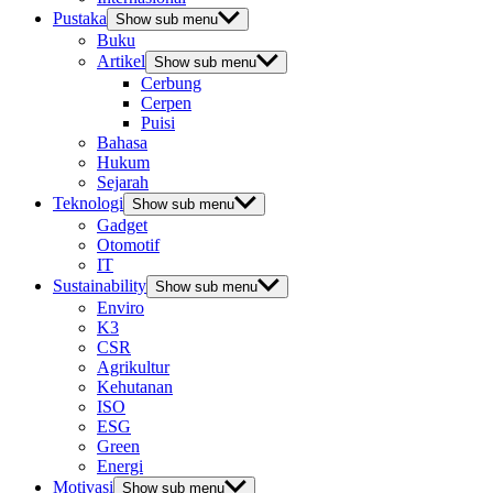
Pustaka
Show sub menu
Buku
Artikel
Show sub menu
Cerbung
Cerpen
Puisi
Bahasa
Hukum
Sejarah
Teknologi
Show sub menu
Gadget
Otomotif
IT
Sustainability
Show sub menu
Enviro
K3
CSR
Agrikultur
Kehutanan
ISO
ESG
Green
Energi
Motivasi
Show sub menu