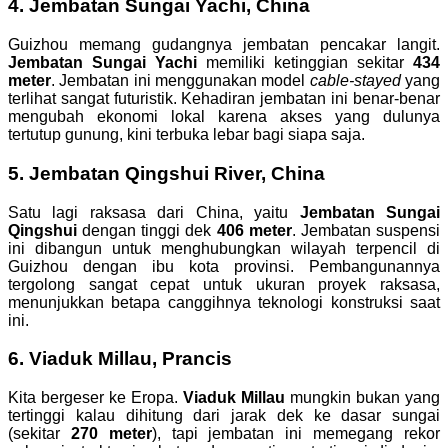
4. Jembatan Sungai Yachi, China
Guizhou memang gudangnya jembatan pencakar langit.
Jembatan Sungai Yachi
memiliki ketinggian sekitar
434
meter
. Jembatan ini menggunakan model
cable-stayed
yang
terlihat sangat futuristik. Kehadiran jembatan ini benar-benar
mengubah ekonomi lokal karena akses yang dulunya
tertutup gunung, kini terbuka lebar bagi siapa saja.
5. Jembatan Qingshui River, China
Satu lagi raksasa dari China, yaitu
Jembatan Sungai
Qingshui
dengan tinggi dek
406 meter
. Jembatan suspensi
ini dibangun untuk menghubungkan wilayah terpencil di
Guizhou dengan ibu kota provinsi. Pembangunannya
tergolong sangat cepat untuk ukuran proyek raksasa,
menunjukkan betapa canggihnya teknologi konstruksi saat
ini.
6. Viaduk Millau, Prancis
Kita bergeser ke Eropa.
Viaduk Millau
mungkin bukan yang
tertinggi kalau dihitung dari jarak dek ke dasar sungai
(sekitar
270 meter
), tapi jembatan ini memegang rekor