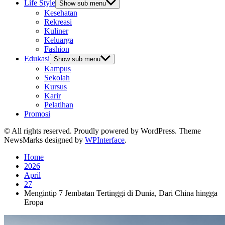
Life Style
Show sub menu
Kesehatan
Rekreasi
Kuliner
Keluarga
Fashion
Edukasi
Show sub menu
Kampus
Sekolah
Kursus
Karir
Pelatihan
Promosi
© All rights reserved. Proudly powered by WordPress. Theme
NewsMarks designed by
WPInterface
.
Home
2026
April
27
Mengintip 7 Jembatan Tertinggi di Dunia, Dari China hingga
Eropa