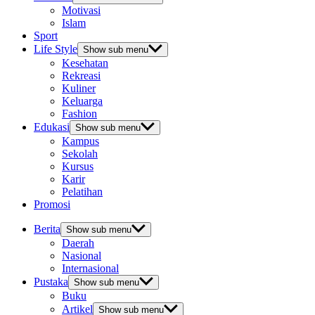
Motivasi
Islam
Sport
Life Style
Show sub menu
Kesehatan
Rekreasi
Kuliner
Keluarga
Fashion
Edukasi
Show sub menu
Kampus
Sekolah
Kursus
Karir
Pelatihan
Promosi
Berita
Show sub menu
Daerah
Nasional
Internasional
Pustaka
Show sub menu
Buku
Artikel
Show sub menu