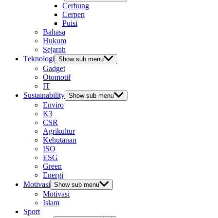
Cerbung
Cerpen
Puisi
Bahasa
Hukum
Sejarah
Teknologi
Show sub menu
Gadget
Otomotif
IT
Sustainability
Show sub menu
Enviro
K3
CSR
Agrikultur
Kehutanan
ISO
ESG
Green
Energi
Motivasi
Show sub menu
Motivasi
Islam
Sport