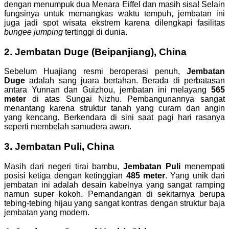
dengan menumpuk dua Menara Eiffel dan masih sisa! Selain
fungsinya untuk memangkas waktu tempuh, jembatan ini
juga jadi spot wisata ekstrem karena dilengkapi fasilitas
bungee jumping
tertinggi di dunia.
2. Jembatan Duge (Beipanjiang), China
Sebelum Huajiang resmi beroperasi penuh,
Jembatan
Duge
adalah sang juara bertahan. Berada di perbatasan
antara Yunnan dan Guizhou, jembatan ini melayang
565
meter
di atas Sungai Nizhu. Pembangunannya sangat
menantang karena struktur tanah yang curam dan angin
yang kencang. Berkendara di sini saat pagi hari rasanya
seperti membelah samudera awan.
3. Jembatan Puli, China
Masih dari negeri tirai bambu,
Jembatan Puli
menempati
posisi ketiga dengan ketinggian
485 meter
. Yang unik dari
jembatan ini adalah desain kabelnya yang sangat ramping
namun super kokoh. Pemandangan di sekitarnya berupa
tebing-tebing hijau yang sangat kontras dengan struktur baja
jembatan yang modern.