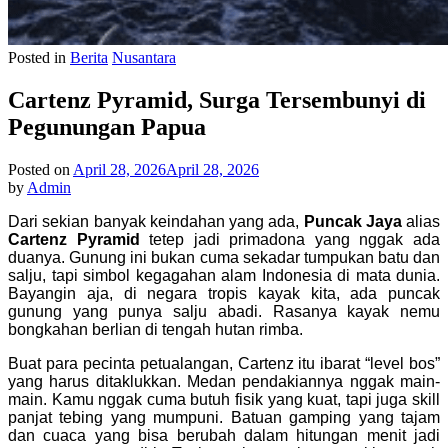
Posted in
Berita
Nusantara
Cartenz Pyramid, Surga Tersembunyi di
Pegunungan Papua
Posted on
April 28, 2026
April 28, 2026
by
Admin
Dari sekian banyak keindahan yang ada,
Puncak Jaya
alias
Cartenz Pyramid
tetep jadi primadona yang nggak ada
duanya. Gunung ini bukan cuma sekadar tumpukan batu dan
salju, tapi simbol kegagahan alam Indonesia di mata dunia.
Bayangin aja, di negara tropis kayak kita, ada puncak
gunung yang punya salju abadi. Rasanya kayak nemu
bongkahan berlian di tengah hutan rimba.
Buat para pecinta petualangan, Cartenz itu ibarat “level bos”
yang harus ditaklukkan. Medan pendakiannya nggak main-
main. Kamu nggak cuma butuh fisik yang kuat, tapi juga skill
panjat tebing yang mumpuni. Batuan gamping yang tajam
dan cuaca yang bisa berubah dalam hitungan menit jadi