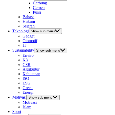
Cerbung
Cerpen
Puisi
Bahasa
Hukum
Sejarah
Teknologi
Show sub menu
Gadget
Otomotif
IT
Sustainability
Show sub menu
Enviro
K3
CSR
Agrikultur
Kehutanan
ISO
ESG
Green
Energi
Motivasi
Show sub menu
Motivasi
Islam
Sport