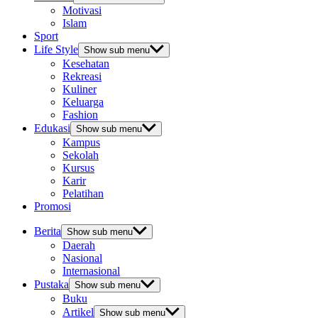
Motivasi
Islam
Sport
Life Style
Show sub menu
Kesehatan
Rekreasi
Kuliner
Keluarga
Fashion
Edukasi
Show sub menu
Kampus
Sekolah
Kursus
Karir
Pelatihan
Promosi
Berita
Show sub menu
Daerah
Nasional
Internasional
Pustaka
Show sub menu
Buku
Artikel
Show sub menu