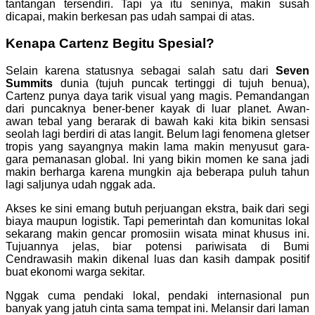
tantangan tersendiri. Tapi ya itu seninya, makin susah
dicapai, makin berkesan pas udah sampai di atas.
Kenapa Cartenz Begitu Spesial?
Selain karena statusnya sebagai salah satu dari
Seven
Summits
dunia (tujuh puncak tertinggi di tujuh benua),
Cartenz punya daya tarik visual yang magis. Pemandangan
dari puncaknya bener-bener kayak di luar planet. Awan-
awan tebal yang berarak di bawah kaki kita bikin sensasi
seolah lagi berdiri di atas langit. Belum lagi fenomena gletser
tropis yang sayangnya makin lama makin menyusut gara-
gara pemanasan global. Ini yang bikin momen ke sana jadi
makin berharga karena mungkin aja beberapa puluh tahun
lagi saljunya udah nggak ada.
Akses ke sini emang butuh perjuangan ekstra, baik dari segi
biaya maupun logistik. Tapi pemerintah dan komunitas lokal
sekarang makin gencar promosiin wisata minat khusus ini.
Tujuannya jelas, biar potensi pariwisata di Bumi
Cendrawasih makin dikenal luas dan kasih dampak positif
buat ekonomi warga sekitar.
Nggak cuma pendaki lokal, pendaki internasional pun
banyak yang jatuh cinta sama tempat ini. Melansir dari laman