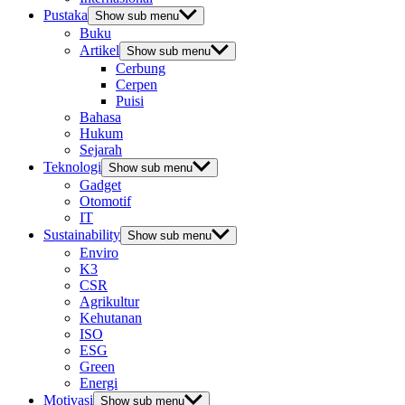
Pustaka
Show sub menu
Buku
Artikel
Show sub menu
Cerbung
Cerpen
Puisi
Bahasa
Hukum
Sejarah
Teknologi
Show sub menu
Gadget
Otomotif
IT
Sustainability
Show sub menu
Enviro
K3
CSR
Agrikultur
Kehutanan
ISO
ESG
Green
Energi
Motivasi
Show sub menu