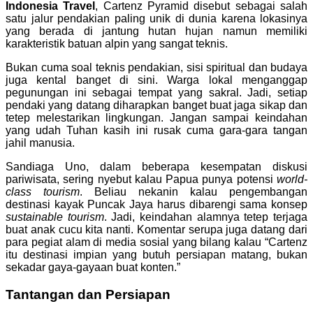
Indonesia Travel
, Cartenz Pyramid disebut sebagai salah
satu jalur pendakian paling unik di dunia karena lokasinya
yang berada di jantung hutan hujan namun memiliki
karakteristik batuan alpin yang sangat teknis.
Bukan cuma soal teknis pendakian, sisi spiritual dan budaya
juga kental banget di sini. Warga lokal menganggap
pegunungan ini sebagai tempat yang sakral. Jadi, setiap
pendaki yang datang diharapkan banget buat jaga sikap dan
tetep melestarikan lingkungan. Jangan sampai keindahan
yang udah Tuhan kasih ini rusak cuma gara-gara tangan
jahil manusia.
Sandiaga Uno, dalam beberapa kesempatan diskusi
pariwisata, sering nyebut kalau Papua punya potensi
world-
class tourism
. Beliau nekanin kalau pengembangan
destinasi kayak Puncak Jaya harus dibarengi sama konsep
sustainable tourism
. Jadi, keindahan alamnya tetep terjaga
buat anak cucu kita nanti. Komentar serupa juga datang dari
para pegiat alam di media sosial yang bilang kalau “Cartenz
itu destinasi impian yang butuh persiapan matang, bukan
sekadar gaya-gayaan buat konten.”
Tantangan dan Persiapan