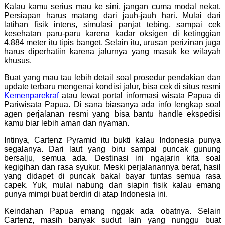
Kalau kamu serius mau ke sini, jangan cuma modal nekat.
Persiapan harus matang dari jauh-jauh hari. Mulai dari
latihan fisik intens, simulasi panjat tebing, sampai cek
kesehatan paru-paru karena kadar oksigen di ketinggian
4.884 meter itu tipis banget. Selain itu, urusan perizinan juga
harus diperhatiin karena jalurnya yang masuk ke wilayah
khusus.
Buat yang mau tau lebih detail soal prosedur pendakian dan
update terbaru mengenai kondisi jalur, bisa cek di situs resmi
Kemenparekraf
atau lewat portal informasi wisata Papua di
Pariwisata Papua
. Di sana biasanya ada info lengkap soal
agen perjalanan resmi yang bisa bantu handle ekspedisi
kamu biar lebih aman dan nyaman.
Intinya, Cartenz Pyramid itu bukti kalau Indonesia punya
segalanya. Dari laut yang biru sampai puncak gunung
bersalju, semua ada. Destinasi ini ngajarin kita soal
kegigihan dan rasa syukur. Meski perjalanannya berat, hasil
yang didapet di puncak bakal bayar tuntas semua rasa
capek. Yuk, mulai nabung dan siapin fisik kalau emang
punya mimpi buat berdiri di atap Indonesia ini.
Keindahan Papua emang nggak ada obatnya. Selain
Cartenz, masih banyak sudut lain yang nunggu buat