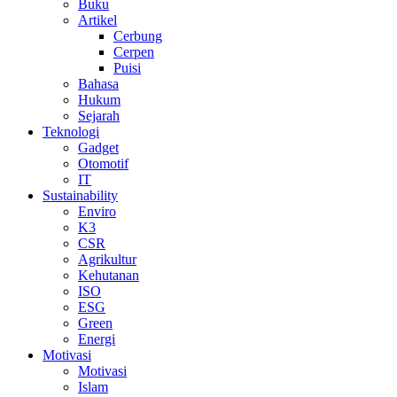
Buku
Artikel
Cerbung
Cerpen
Puisi
Bahasa
Hukum
Sejarah
Teknologi
Gadget
Otomotif
IT
Sustainability
Enviro
K3
CSR
Agrikultur
Kehutanan
ISO
ESG
Green
Energi
Motivasi
Motivasi
Islam