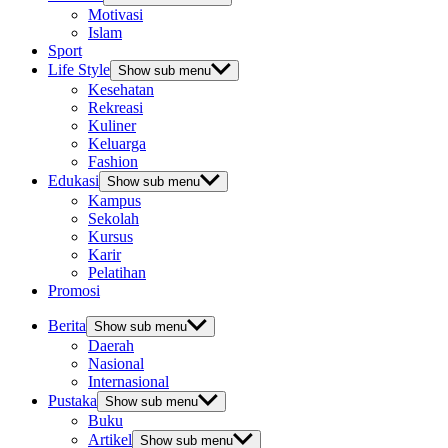
Motivasi
Islam
Sport
Life Style
Show sub menu
Kesehatan
Rekreasi
Kuliner
Keluarga
Fashion
Edukasi
Show sub menu
Kampus
Sekolah
Kursus
Karir
Pelatihan
Promosi
Berita
Show sub menu
Daerah
Nasional
Internasional
Pustaka
Show sub menu
Buku
Artikel
Show sub menu