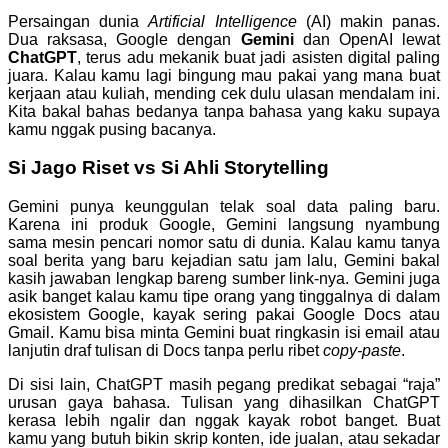
Persaingan dunia
Artificial Intelligence
(AI) makin panas.
Dua raksasa, Google dengan
Gemini
dan OpenAI lewat
ChatGPT
, terus adu mekanik buat jadi asisten digital paling
juara. Kalau kamu lagi bingung mau pakai yang mana buat
kerjaan atau kuliah, mending cek dulu ulasan mendalam ini.
Kita bakal bahas bedanya tanpa bahasa yang kaku supaya
kamu nggak pusing bacanya.
Si Jago Riset vs Si Ahli Storytelling
Gemini punya keunggulan telak soal data paling baru.
Karena ini produk Google, Gemini langsung nyambung
sama mesin pencari nomor satu di dunia. Kalau kamu tanya
soal berita yang baru kejadian satu jam lalu, Gemini bakal
kasih jawaban lengkap bareng sumber link-nya. Gemini juga
asik banget kalau kamu tipe orang yang tinggalnya di dalam
ekosistem Google, kayak sering pakai Google Docs atau
Gmail. Kamu bisa minta Gemini buat ringkasin isi email atau
lanjutin draf tulisan di Docs tanpa perlu ribet
copy-paste
.
Di sisi lain, ChatGPT masih pegang predikat sebagai “raja”
urusan gaya bahasa. Tulisan yang dihasilkan ChatGPT
kerasa lebih ngalir dan nggak kayak robot banget. Buat
kamu yang butuh bikin skrip konten, ide jualan, atau sekadar