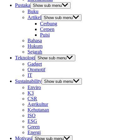
Pustaka
Show sub menu
Buku
Artikel
Show sub menu
Cerbung
Cerpen
Puisi
Bahasa
Hukum
Sejarah
Teknologi
Show sub menu
Gadget
Otomotif
IT
Sustainability
Show sub menu
Enviro
K3
CSR
Agrikultur
Kehutanan
ISO
ESG
Green
Energi
Motivasi
Show sub menu