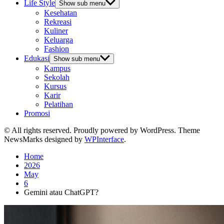
Life Style
Show sub menu
Kesehatan
Rekreasi
Kuliner
Keluarga
Fashion
Edukasi
Show sub menu
Kampus
Sekolah
Kursus
Karir
Pelatihan
Promosi
© All rights reserved. Proudly powered by WordPress. Theme
NewsMarks designed by
WPInterface
.
Home
2026
May
6
Gemini atau ChatGPT?