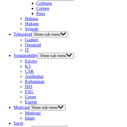
Cerbung
Cerpen
Puisi
Bahasa
Hukum
Sejarah
Teknologi
Show sub menu
Gadget
Otomotif
IT
Sustainability
Show sub menu
Enviro
K3
CSR
Agrikultur
Kehutanan
ISO
ESG
Green
Energi
Motivasi
Show sub menu
Motivasi
Islam
Sport