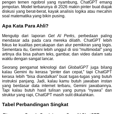
pengen temen ngobrol yang nyambung, ChatGPT emang
jempolan. Model terbarunya di 2026 makin pinter buat diajak
diskusi yang berat-berat, kayak analisis logika atau mecahin
soal matematika yang bikin pusing.
Apa Kata Para Ahli?
Mengutip dari laporan
Get AI Perks
, perbedaan paling
mendasar ada pada cara mereka dilatih. ChatGPT lebih
fokus ke kualitas percakapan dan alur pemikiran yang logis.
Sementara itu, Gemini lebih unggul di sisi “multimodal” yang
artinya dia bisa paham teks, gambar, dan video dalam satu
waktu dengan sangat lancar.
Seorang pengamat teknologi dari
GlobalGPT
juga bilang
kalau Gemini itu kerasa “pinter dan cepat,” tapi ChatGPT
kerasa lebih “bisa diandalkan” buat tugas-tugas yang butuh
instruksi panjang. Jadi, kalau kamu butuh jawaban instan
yang berdasar data internet terbaru, Gemini jawabannya.
Tapi kalau butuh hasil tulisan yang punya “nyawa” dan
struktur yang rapi, ChatGPT masih sulit dikalahkan.
Tabel Perbandingan Singkat