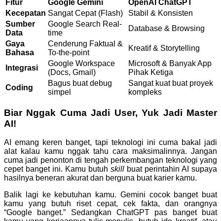
Fitur
Google Gemini
OpenAI ChatGPT
Kecepatan
Sangat Cepat (Flash)
Stabil & Konsisten
Sumber
Google Search Real-
Database & Browsing
Data
time
Gaya
Cenderung Faktual &
Kreatif & Storytelling
Bahasa
To-the-point
Google Workspace
Microsoft & Banyak App
Integrasi
(Docs, Gmail)
Pihak Ketiga
Bagus buat debug
Sangat kuat buat proyek
Coding
simpel
kompleks
Biar Nggak Cuma Jadi User, Yuk Jadi Master
AI!
AI emang keren banget, tapi teknologi ini cuma bakal jadi
alat kalau kamu nggak tahu cara maksimalinnya. Jangan
cuma jadi penonton di tengah perkembangan teknologi yang
cepet banget ini. Kamu butuh
skill
buat perintahin AI supaya
hasilnya beneran akurat dan berguna buat karier kamu.
Balik lagi ke kebutuhan kamu. Gemini cocok banget buat
kamu yang butuh riset cepat, cek fakta, dan orangnya
“Google banget.” Sedangkan ChatGPT pas banget buat