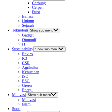
Cerbung
Cerpen
Puisi
Bahasa
Hukum
Sejarah
Teknologi
Show sub menu
Gadget
Otomotif
IT
Sustainability
Show sub menu
Enviro
K3
CSR
Agrikultur
Kehutanan
ISO
ESG
Green
Energi
Motivasi
Show sub menu
Motivasi
Islam
Sport