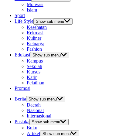
Motivasi
Islam
Sport
Life Style
Show sub menu
Kesehatan
Rekreasi
Kuliner
Keluarga
Fashion
Edukasi
Show sub menu
Kampus
Sekolah
Kursus
Karir
Pelatihan
Promosi
Berita
Show sub menu
Daerah
Nasional
Internasional
Pustaka
Show sub menu
Buku
Artikel
Show sub menu