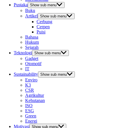
Pustaka
Show sub menu
Buku
Artikel
Show sub menu
Cerbung
Cerpen
Puisi
Bahasa
Hukum
Sejarah
Teknologi
Show sub menu
Gadget
Otomotif
IT
Sustainability
Show sub menu
Enviro
K3
CSR
Agrikultur
Kehutanan
ISO
ESG
Green
Energi
Motivasi
Show sub menu