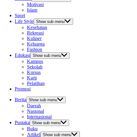
Motivasi
Islam
Sport
Life Style
Show sub menu
Kesehatan
Rekreasi
Kuliner
Keluarga
Fashion
Edukasi
Show sub menu
Kampus
Sekolah
Kursus
Karir
Pelatihan
Promosi
Berita
Show sub menu
Daerah
Nasional
Internasional
Pustaka
Show sub menu
Buku
Artikel
Show sub menu