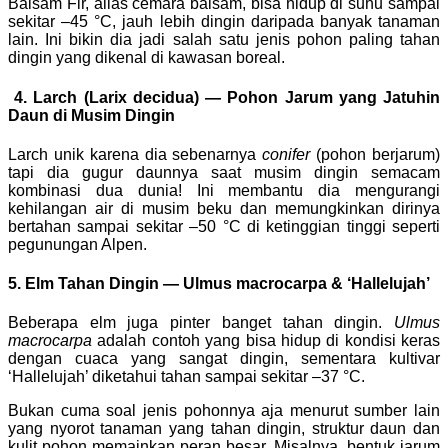
Balsam Fir, alias cemara balsam, bisa hidup di suhu sampai
sekitar –45 °C, jauh lebih dingin daripada banyak tanaman
lain. Ini bikin dia jadi salah satu jenis pohon paling tahan
dingin yang dikenal di kawasan boreal.
4.
Larch (Larix decidua) — Pohon Jarum yang Jatuhin
Daun di Musim Dingin
Larch unik karena dia sebenarnya
conifer
(pohon berjarum)
tapi dia gugur daunnya saat musim dingin semacam
kombinasi dua dunia! Ini membantu dia mengurangi
kehilangan air di musim beku dan memungkinkan dirinya
bertahan sampai sekitar –50 °C di ketinggian tinggi seperti
pegunungan Alpen.
5.
Elm Tahan Dingin — Ulmus macrocarpa & ‘Hallelujah’
Beberapa elm juga pinter banget tahan dingin.
Ulmus
macrocarpa
adalah contoh yang bisa hidup di kondisi keras
dengan cuaca yang sangat dingin, sementara kultivar
‘Hallelujah’ diketahui tahan sampai sekitar –37 °C.
Bukan cuma soal jenis pohonnya aja menurut sumber lain
yang nyorot tanaman yang tahan dingin, struktur daun dan
kulit pohon memainkan peran besar. Misalnya, bentuk jarum