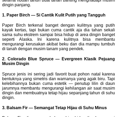
selama ribuan tahun buat tahan banting menghadapi musim
dingin panjang.
1.
Paper Birch — Si Cantik Kulit Putih yang Tangguh
Paper Birch terkenal banget dengan kulitnya yang putih
kayak kertas, tapi bukan cuma cantik aja dia tahan sekali
sama suhu ekstrem sampai bisa hidup di area dingin banget
seperti Alaska. Ini karena kulitnya bisa membantu
mengurangi kerusakan akibat beku dan dia mampu tumbuh
di tanah dengan musim tanam yang pendek.
2.
Colorado Blue Spruce — Evergreen Klasik Pejuang
Musim Dingin
Spruce jenis ini sering jadi favorit buat pohon natal karena
bentuknya yang simetris dan warnanya yang agak biru. Tapi
kelebihannya bukan cuma estetik — penutup lilin di daun
jarumnya membantu mengurangi kehilangan air saat musim
dingin dan membuatnya tetap hijau sepanjang tahun di suhu
dingin.
3.
Balsam Fir — Semangat Tetap Hijau di Suhu Minus