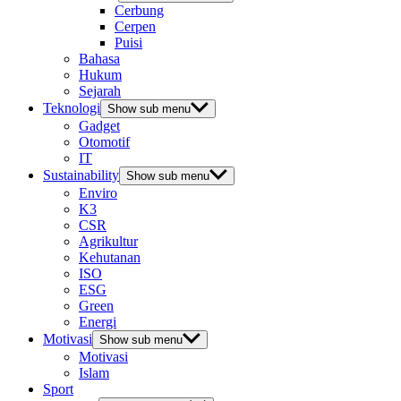
Cerbung
Cerpen
Puisi
Bahasa
Hukum
Sejarah
Teknologi
Show sub menu
Gadget
Otomotif
IT
Sustainability
Show sub menu
Enviro
K3
CSR
Agrikultur
Kehutanan
ISO
ESG
Green
Energi
Motivasi
Show sub menu
Motivasi
Islam
Sport