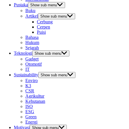
Pustaka
Show sub menu
Buku
Artikel
Show sub menu
Cerbung
Cerpen
Puisi
Bahasa
Hukum
Sejarah
Teknologi
Show sub menu
Gadget
Otomotif
IT
Sustainability
Show sub menu
Enviro
K3
CSR
Agrikultur
Kehutanan
ISO
ESG
Green
Energi
Motivasi
Show sub menu