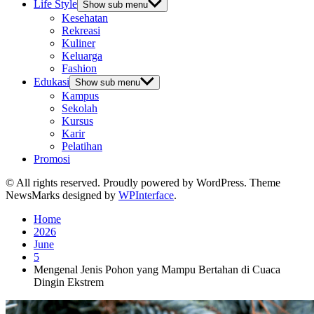
Life Style
Show sub menu
Kesehatan
Rekreasi
Kuliner
Keluarga
Fashion
Edukasi
Show sub menu
Kampus
Sekolah
Kursus
Karir
Pelatihan
Promosi
© All rights reserved. Proudly powered by WordPress. Theme
NewsMarks designed by
WPInterface
.
Home
2026
June
5
Mengenal Jenis Pohon yang Mampu Bertahan di Cuaca
Dingin Ekstrem