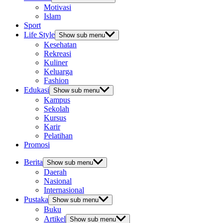
Motivasi
Islam
Sport
Life Style
Show sub menu
Kesehatan
Rekreasi
Kuliner
Keluarga
Fashion
Edukasi
Show sub menu
Kampus
Sekolah
Kursus
Karir
Pelatihan
Promosi
Berita
Show sub menu
Daerah
Nasional
Internasional
Pustaka
Show sub menu
Buku
Artikel
Show sub menu