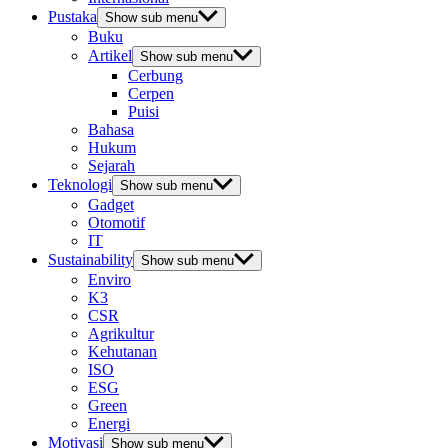
Pustaka
Show sub menu
Buku
Artikel
Show sub menu
Cerbung
Cerpen
Puisi
Bahasa
Hukum
Sejarah
Teknologi
Show sub menu
Gadget
Otomotif
IT
Sustainability
Show sub menu
Enviro
K3
CSR
Agrikultur
Kehutanan
ISO
ESG
Green
Energi
Motivasi
Show sub menu