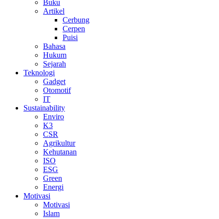
Buku
Artikel
Cerbung
Cerpen
Puisi
Bahasa
Hukum
Sejarah
Teknologi
Gadget
Otomotif
IT
Sustainability
Enviro
K3
CSR
Agrikultur
Kehutanan
ISO
ESG
Green
Energi
Motivasi
Motivasi
Islam