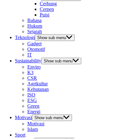
Cerbung
Cerpen
Puisi
Bahasa
Hukum
Sejarah
Teknologi
Show sub menu
Gadget
Otomotif
IT
Sustainability
Show sub menu
Enviro
K3
CSR
Agrikultur
Kehutanan
ISO
ESG
Green
Energi
Motivasi
Show sub menu
Motivasi
Islam
Sport