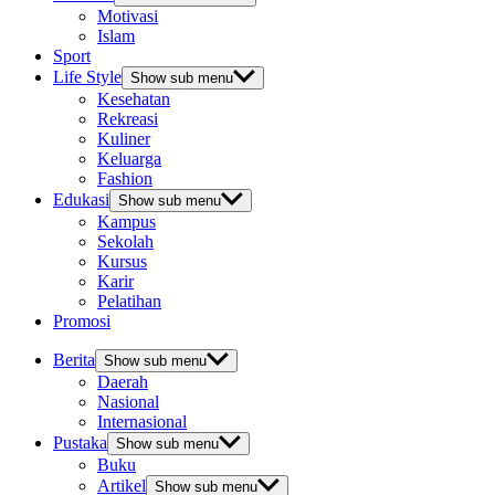
Motivasi
Islam
Sport
Life Style
Show sub menu
Kesehatan
Rekreasi
Kuliner
Keluarga
Fashion
Edukasi
Show sub menu
Kampus
Sekolah
Kursus
Karir
Pelatihan
Promosi
Berita
Show sub menu
Daerah
Nasional
Internasional
Pustaka
Show sub menu
Buku
Artikel
Show sub menu