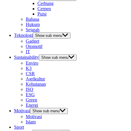
Cerbung
Cerpen
Puisi
Bahasa
Hukum
Sejarah
Teknologi
Show sub menu
Gadget
Otomotif
IT
Sustainability
Show sub menu
Enviro
K3
CSR
Agrikultur
Kehutanan
ISO
ESG
Green
Energi
Motivasi
Show sub menu
Motivasi
Islam
Sport