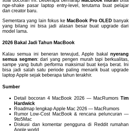
soal bocoran ini. Beberapa berharap
MacBook murah
bisa
nge-shake pasar laptop entry-level, terutama buat pelajar
dan creator baru.
Sementara yang lain fokus ke
MacBook Pro OLED
banyak
yang bilang ini bisa jadi alasan besar buat upgrade dari
model lama.
2026 Bakal Jadi Tahun MacBook
Kalau semua ini beneran terwujud, Apple bakal
nyerang
semua segmen
: dari yang pengen murah tapi berkualitas,
sampe yang butuh performa maksimal buat kerja berat. Ini
bisa jadi salah satu periode paling menarik buat upgrade
laptop Apple sejak beberapa tahun terakhir.
Sumber
Detail bocoran 4 MacBook 2026 — MacRumors
Tim
Hardwick
Roadmap lengkap Apple Mac 2026 — MacRumors
Rumor Low-Cost MacBook & rencana peluncuran —
9to5Mac
Diskusi dan komentar pengguna di Reddit rumahan
Apple world