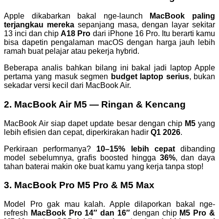
Apple dikabarkan bakal nge-launch
MacBook paling
terjangkau mereka
sepanjang masa, dengan layar sekitar
13 inci dan chip
A18 Pro
dari iPhone 16 Pro. Itu berarti kamu
bisa dapetin pengalaman macOS dengan harga jauh lebih
ramah buat pelajar atau pekerja hybrid.
Beberapa analis bahkan bilang ini bakal jadi laptop Apple
pertama yang masuk segmen
budget laptop serius
, bukan
sekadar versi kecil dari MacBook Air.
2.
MacBook Air M5 — Ringan & Kencang
MacBook Air siap dapet update besar dengan chip
M5
yang
lebih efisien dan cepat, diperkirakan hadir
Q1 2026
.
Perkiraan performanya?
10–15% lebih cepat
dibanding
model sebelumnya, grafis boosted hingga
36%
, dan daya
tahan baterai makin oke buat kamu yang kerja tanpa stop!
3.
MacBook Pro M5 Pro & M5 Max
Model Pro gak mau kalah. Apple dilaporkan bakal nge-
refresh
MacBook Pro 14″ dan 16″
dengan chip
M5 Pro &