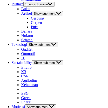
Pustaka
Show sub menu
Buku
Artikel
Show sub menu
Cerbung
Cerpen
Puisi
Bahasa
Hukum
Sejarah
Teknologi
Show sub menu
Gadget
Otomotif
IT
Sustainability
Show sub menu
Enviro
K3
CSR
Agrikultur
Kehutanan
ISO
ESG
Green
Energi
Motivasi
Show sub menu