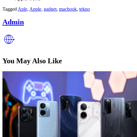
Tagged
Aple
,
Apple
,
gadget
,
macbook
,
tekno
Admin
You May Also Like