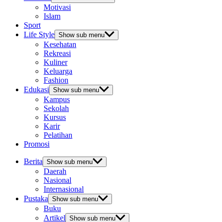
Motivasi
Islam
Sport
Life Style
Show sub menu
Kesehatan
Rekreasi
Kuliner
Keluarga
Fashion
Edukasi
Show sub menu
Kampus
Sekolah
Kursus
Karir
Pelatihan
Promosi
Berita
Show sub menu
Daerah
Nasional
Internasional
Pustaka
Show sub menu
Buku
Artikel
Show sub menu