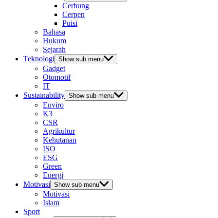
Cerbung
Cerpen
Puisi
Bahasa
Hukum
Sejarah
Teknologi
Show sub menu
Gadget
Otomotif
IT
Sustainability
Show sub menu
Enviro
K3
CSR
Agrikultur
Kehutanan
ISO
ESG
Green
Energi
Motivasi
Show sub menu
Motivasi
Islam
Sport