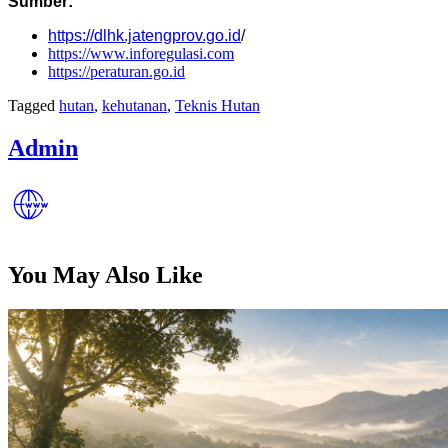
Sumber:
https://dlhk.jatengprov.go.id
/
https://www.inforegulasi.com
https://peraturan.go.id
Tagged
hutan
,
kehutanan
,
Teknis Hutan
Admin
You May Also Like