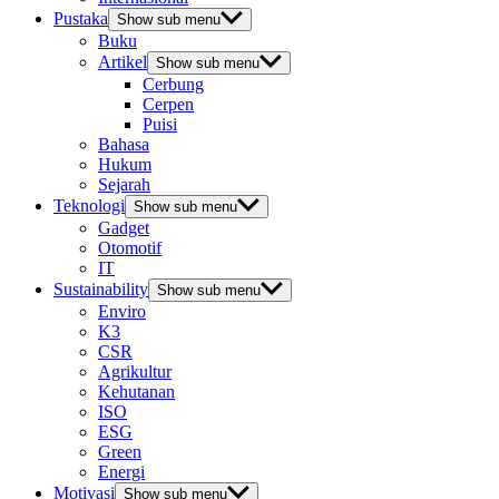
Pustaka
Show sub menu
Buku
Artikel
Show sub menu
Cerbung
Cerpen
Puisi
Bahasa
Hukum
Sejarah
Teknologi
Show sub menu
Gadget
Otomotif
IT
Sustainability
Show sub menu
Enviro
K3
CSR
Agrikultur
Kehutanan
ISO
ESG
Green
Energi
Motivasi
Show sub menu