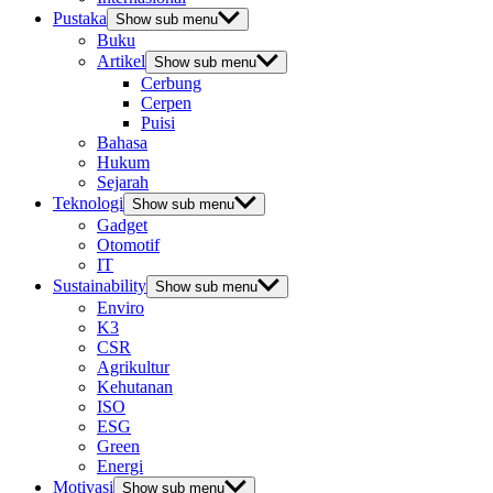
Pustaka
Show sub menu
Buku
Artikel
Show sub menu
Cerbung
Cerpen
Puisi
Bahasa
Hukum
Sejarah
Teknologi
Show sub menu
Gadget
Otomotif
IT
Sustainability
Show sub menu
Enviro
K3
CSR
Agrikultur
Kehutanan
ISO
ESG
Green
Energi
Motivasi
Show sub menu