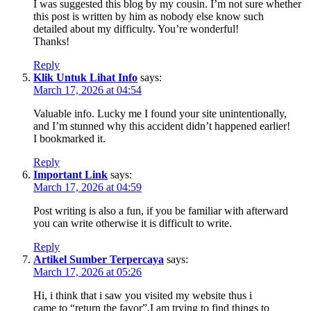
I was suggested this blog by my cousin. I’m not sure whether
this post is written by him as nobody else know such
detailed about my difficulty. You’re wonderful!
Thanks!
Reply
Klik Untuk Lihat Info
says:
March 17, 2026 at 04:54
Valuable info. Lucky me I found your site unintentionally,
and I’m stunned why this accident didn’t happened earlier!
I bookmarked it.
Reply
Important Link
says:
March 17, 2026 at 04:59
Post writing is also a fun, if you be familiar with afterward
you can write otherwise it is difficult to write.
Reply
Artikel Sumber Terpercaya
says:
March 17, 2026 at 05:26
Hi, i think that i saw you visited my website thus i
came to “return the favor”.I am trying to find things to