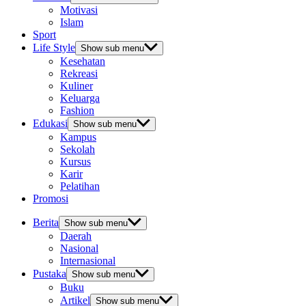
Motivasi
Islam
Sport
Life Style
Show sub menu
Kesehatan
Rekreasi
Kuliner
Keluarga
Fashion
Edukasi
Show sub menu
Kampus
Sekolah
Kursus
Karir
Pelatihan
Promosi
Berita
Show sub menu
Daerah
Nasional
Internasional
Pustaka
Show sub menu
Buku
Artikel
Show sub menu