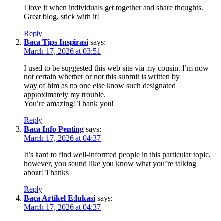
I love it when individuals get together and share thoughts.
Great blog, stick with it!
Reply
Baca Tips Inspirasi
says:
March 17, 2026 at 03:51
I used to be suggested this web site via my cousin. I’m now
not certain whether or not this submit is written by
way of him as no one else know such designated
approximately my trouble.
You’re amazing! Thank you!
Reply
Baca Info Penting
says:
March 17, 2026 at 04:37
It’s hard to find well-informed people in this particular topic,
however, you sound like you know what you’re talking
about! Thanks
Reply
Baca Artikel Edukasi
says:
March 17, 2026 at 04:37