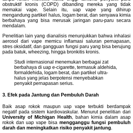
obstruktif kronis (COPD) dibanding mereka yang tidak
memakai vape. Selain itu, uap vape yang dihirup
mengandung partikel halus, logam berat, dan senyawa kimia
berbahaya yang bisa merusak jaringan paru-paru secara
mendalam.
Penelitian lain yang dianalisis menunjukkan bahwa inhalasi
aerosol dari vape memicu inflamasi saluran pernapasan,
stres oksidatif, dan gangguan fungsi paru yang bisa berujung
pada batuk, wheezing, hingga bronkitis kronis.
Studi internasional menemukan berbagai zat
berbahaya di uap e-cigarette, termasuk aldehida,
formaldehida, logam berat, dan partikel ultra-
halus yang jelas berpotensi menyebabkan
penyakit pernapasan serius.
3. Efek pada Jantung dan Pembuluh Darah
Baik asap rokok maupun uap vape terbukti berdampak
negatif pada sistem kardiovaskular. Menurut penelitian dari
University of Michigan Health
, bahan kimia dalam asap
rokok dan uap vape bisa
mengganggu fungsi pembuluh
darah dan meningkatkan risiko penyakit jantung
.