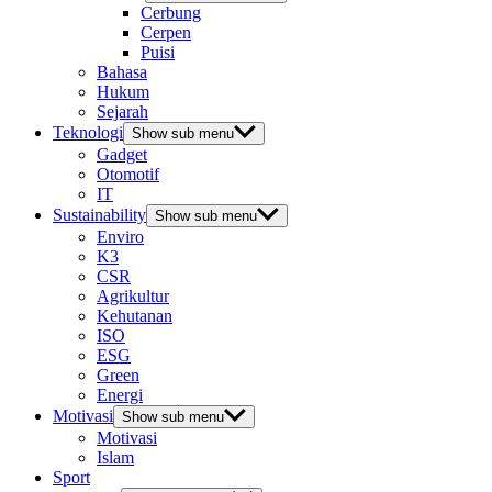
Cerbung
Cerpen
Puisi
Bahasa
Hukum
Sejarah
Teknologi
Show sub menu
Gadget
Otomotif
IT
Sustainability
Show sub menu
Enviro
K3
CSR
Agrikultur
Kehutanan
ISO
ESG
Green
Energi
Motivasi
Show sub menu
Motivasi
Islam
Sport