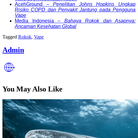
AcehGround –
Penelitian Johns Hopkins Ungkap
Risiko COPD dan Penyakit Jantung pada Pengguna
Vape
Media Indonesia –
Bahaya Rokok dan Asapnya:
Ancaman Kesehatan Global
Tagged
Rokok
,
Vape
Admin
You May Also Like