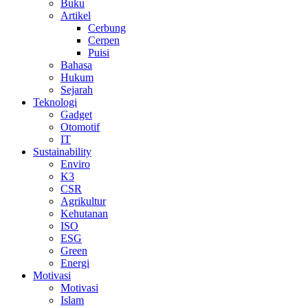
Buku
Artikel
Cerbung
Cerpen
Puisi
Bahasa
Hukum
Sejarah
Teknologi
Gadget
Otomotif
IT
Sustainability
Enviro
K3
CSR
Agrikultur
Kehutanan
ISO
ESG
Green
Energi
Motivasi
Motivasi
Islam