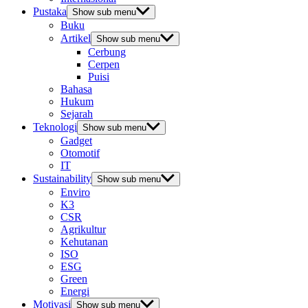
Pustaka
Show sub menu
Buku
Artikel
Show sub menu
Cerbung
Cerpen
Puisi
Bahasa
Hukum
Sejarah
Teknologi
Show sub menu
Gadget
Otomotif
IT
Sustainability
Show sub menu
Enviro
K3
CSR
Agrikultur
Kehutanan
ISO
ESG
Green
Energi
Motivasi
Show sub menu