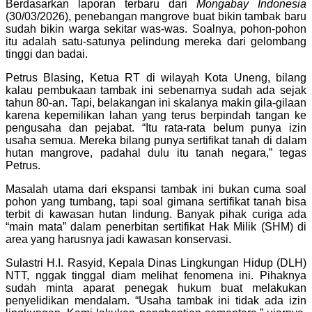
Berdasarkan laporan terbaru dari
Mongabay Indonesia
(30/03/2026), penebangan mangrove buat bikin tambak baru
sudah bikin warga sekitar was-was. Soalnya, pohon-pohon
itu adalah satu-satunya pelindung mereka dari gelombang
tinggi dan badai.
Petrus Blasing, Ketua RT di wilayah Kota Uneng, bilang
kalau pembukaan tambak ini sebenarnya sudah ada sejak
tahun 80-an. Tapi, belakangan ini skalanya makin gila-gilaan
karena kepemilikan lahan yang terus berpindah tangan ke
pengusaha dan pejabat. “Itu rata-rata belum punya izin
usaha semua. Mereka bilang punya sertifikat tanah di dalam
hutan mangrove, padahal dulu itu tanah negara,” tegas
Petrus.
Masalah utama dari ekspansi tambak ini bukan cuma soal
pohon yang tumbang, tapi soal gimana sertifikat tanah bisa
terbit di kawasan hutan lindung. Banyak pihak curiga ada
“main mata” dalam penerbitan sertifikat Hak Milik (SHM) di
area yang harusnya jadi kawasan konservasi.
Sulastri H.I. Rasyid, Kepala Dinas Lingkungan Hidup (DLH)
NTT, nggak tinggal diam melihat fenomena ini. Pihaknya
sudah minta aparat penegak hukum buat melakukan
penyelidikan mendalam. “Usaha tambak ini tidak ada izin