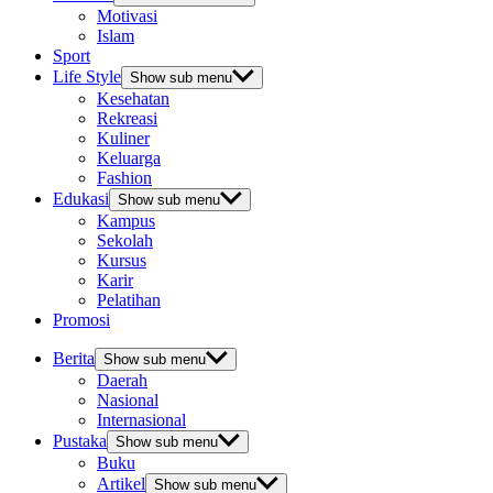
Motivasi
Islam
Sport
Life Style
Show sub menu
Kesehatan
Rekreasi
Kuliner
Keluarga
Fashion
Edukasi
Show sub menu
Kampus
Sekolah
Kursus
Karir
Pelatihan
Promosi
Berita
Show sub menu
Daerah
Nasional
Internasional
Pustaka
Show sub menu
Buku
Artikel
Show sub menu