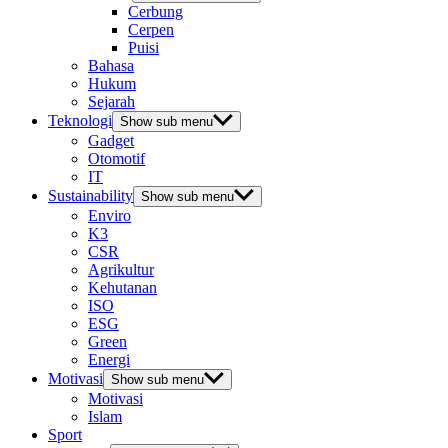
Cerbung
Cerpen
Puisi
Bahasa
Hukum
Sejarah
Teknologi
Show sub menu
Gadget
Otomotif
IT
Sustainability
Show sub menu
Enviro
K3
CSR
Agrikultur
Kehutanan
ISO
ESG
Green
Energi
Motivasi
Show sub menu
Motivasi
Islam
Sport