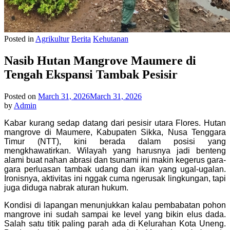
Posted in
Agrikultur
Berita
Kehutanan
Nasib Hutan Mangrove Maumere di
Tengah Ekspansi Tambak Pesisir
Posted on
March 31, 2026
March 31, 2026
by
Admin
Kabar kurang sedap datang dari pesisir utara Flores. Hutan
mangrove di Maumere, Kabupaten Sikka, Nusa Tenggara
Timur (NTT), kini berada dalam posisi yang
mengkhawatirkan. Wilayah yang harusnya jadi benteng
alami buat nahan abrasi dan tsunami ini makin kegerus gara-
gara perluasan tambak udang dan ikan yang ugal-ugalan.
Ironisnya, aktivitas ini nggak cuma ngerusak lingkungan, tapi
juga diduga nabrak aturan hukum.
Kondisi di lapangan menunjukkan kalau pembabatan pohon
mangrove ini sudah sampai ke level yang bikin elus dada.
Salah satu titik paling parah ada di Kelurahan Kota Uneng.