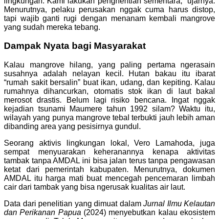
lingkungan. Kami lakukan penghentian sementara,” ujarnya.
Menurutnya, pelaku perusakan nggak cuma harus distop,
tapi wajib ganti rugi dengan menanam kembali mangrove
yang sudah mereka tebang.
Dampak Nyata bagi Masyarakat
Kalau mangrove hilang, yang paling pertama ngerasain
susahnya adalah nelayan kecil. Hutan bakau itu ibarat
“rumah sakit bersalin” buat ikan, udang, dan kepiting. Kalau
rumahnya dihancurkan, otomatis stok ikan di laut bakal
merosot drastis. Belum lagi risiko bencana. Ingat nggak
kejadian tsunami Maumere tahun 1992 silam? Waktu itu,
wilayah yang punya mangrove tebal terbukti jauh lebih aman
dibanding area yang pesisirnya gundul.
Seorang aktivis lingkungan lokal, Vero Lamahoda, juga
sempat menyuarakan keheranannya kenapa aktivitas
tambak tanpa AMDAL ini bisa jalan terus tanpa pengawasan
ketat dari pemerintah kabupaten. Menurutnya, dokumen
AMDAL itu harga mati buat mencegah pencemaran limbah
cair dari tambak yang bisa ngerusak kualitas air laut.
Data dari penelitian yang dimuat dalam
Jurnal Ilmu Kelautan
dan Perikanan Papua
(2024) menyebutkan kalau ekosistem