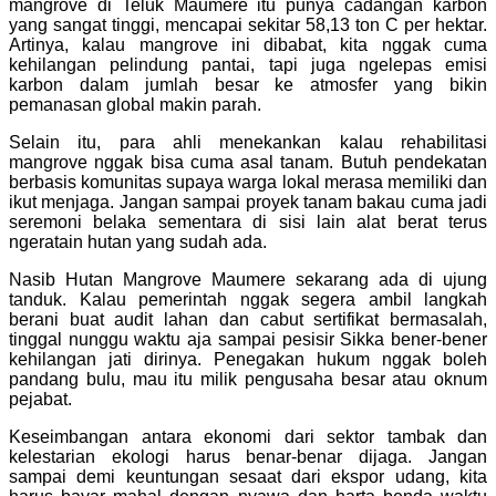
mangrove di Teluk Maumere itu punya cadangan karbon
yang sangat tinggi, mencapai sekitar 58,13 ton C per hektar.
Artinya, kalau mangrove ini dibabat, kita nggak cuma
kehilangan pelindung pantai, tapi juga ngelepas emisi
karbon dalam jumlah besar ke atmosfer yang bikin
pemanasan global makin parah.
Selain itu, para ahli menekankan kalau rehabilitasi
mangrove nggak bisa cuma asal tanam. Butuh pendekatan
berbasis komunitas supaya warga lokal merasa memiliki dan
ikut menjaga. Jangan sampai proyek tanam bakau cuma jadi
seremoni belaka sementara di sisi lain alat berat terus
ngeratain hutan yang sudah ada.
Nasib Hutan Mangrove Maumere sekarang ada di ujung
tanduk. Kalau pemerintah nggak segera ambil langkah
berani buat audit lahan dan cabut sertifikat bermasalah,
tinggal nunggu waktu aja sampai pesisir Sikka bener-bener
kehilangan jati dirinya. Penegakan hukum nggak boleh
pandang bulu, mau itu milik pengusaha besar atau oknum
pejabat.
Keseimbangan antara ekonomi dari sektor tambak dan
kelestarian ekologi harus benar-benar dijaga. Jangan
sampai demi keuntungan sesaat dari ekspor udang, kita