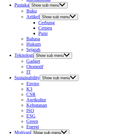
Pustaka
Show sub menu
Buku
Artikel
Show sub menu
Cerbung
Cerpen
Puisi
Bahasa
Hukum
Sejarah
Teknologi
Show sub menu
Gadget
Otomotif
IT
Sustainability
Show sub menu
Enviro
K3
CSR
Agrikultur
Kehutanan
ISO
ESG
Green
Energi
Motivasi
Show sub menu