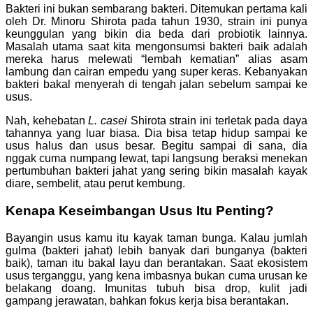
Bakteri ini bukan sembarang bakteri. Ditemukan pertama kali
oleh Dr. Minoru Shirota pada tahun 1930, strain ini punya
keunggulan yang bikin dia beda dari probiotik lainnya.
Masalah utama saat kita mengonsumsi bakteri baik adalah
mereka harus melewati “lembah kematian” alias asam
lambung dan cairan empedu yang super keras. Kebanyakan
bakteri bakal menyerah di tengah jalan sebelum sampai ke
usus.
Nah, kehebatan
L. casei
Shirota strain ini terletak pada daya
tahannya yang luar biasa. Dia bisa tetap hidup sampai ke
usus halus dan usus besar. Begitu sampai di sana, dia
nggak cuma numpang lewat, tapi langsung beraksi menekan
pertumbuhan bakteri jahat yang sering bikin masalah kayak
diare, sembelit, atau perut kembung.
Kenapa Keseimbangan Usus Itu Penting?
Bayangin usus kamu itu kayak taman bunga. Kalau jumlah
gulma (bakteri jahat) lebih banyak dari bunganya (bakteri
baik), taman itu bakal layu dan berantakan. Saat ekosistem
usus terganggu, yang kena imbasnya bukan cuma urusan ke
belakang doang. Imunitas tubuh bisa drop, kulit jadi
gampang jerawatan, bahkan fokus kerja bisa berantakan.