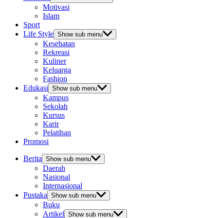
Motivasi
Islam
Sport
Life Style
Show sub menu
Kesehatan
Rekreasi
Kuliner
Keluarga
Fashion
Edukasi
Show sub menu
Kampus
Sekolah
Kursus
Karir
Pelatihan
Promosi
Berita
Show sub menu
Daerah
Nasional
Internasional
Pustaka
Show sub menu
Buku
Artikel
Show sub menu