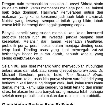
Dengan rutin memasukkan pasukan
L. casei
Shirota strain
ke dalam tubuh, kamu membantu menjaga populasi bakteri
baik tetap dominan. Hasilnya? Penyerapan nutrisi dari
makanan yang kamu konsumsi jadi jauh lebih maksimal.
Nutrisi yang terserap sempurna inilah yang bikin tubuh
terasa lebih berenergi dan nggak gampang capek.
Banyak peneliti yang sudah membuktikan kalau konsumsi
probiotik secara rutin itu investasi jangka panjang buat
kesehatan. Melansir dari laman kesehatan
Healthline
,
probiotik punya peran besar dalam menjaga dinding usus
tetap kuat. Dinding usus yang kuat mencegah zat-zat
berbahaya bocor ke aliran darah, sebuah kondisi yang
sering disebut
leaky gut
.
Selain itu, ada riset menarik yang menyebutkan hubungan
antara usus dan otak atau sering disebut
gut-brain axis
. Dr.
Michael Gershon, penulis buku
The Second Brain
,
menyatakan kalau usus kita punya sistem saraf sendiri yang
berkomunikasi langsung dengan otak. Jadi, kalau usus kamu
damai, mental kamu juga cenderung lebih tenang dan minim
stres. Ini alasan kenapa banyak orang merasa lebih bahagia
setelah memperbaiki pola makan dan rutin minum probiotik.
Gaya Hidup Praktis Buat Si Sibuk