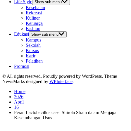
Life Style
Show sub menu
Kesehatan
Rekreasi
Kuliner
Keluarga
Fashion
Edukasi
Show sub menu
Kampus
Sekolah
Kursus
Karir
Pelatihan
Promosi
© All rights reserved. Proudly powered by WordPress. Theme
NewsMarks designed by
WPInterface
.
Home
2026
April
16
Peran Lactobacillus casei Shirota Strain dalam Menjaga
Keseimbangan Usus