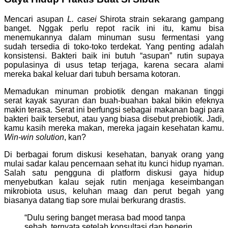
Mencari asupan
L. casei
Shirota strain sekarang gampang
banget. Nggak perlu repot racik ini itu, kamu bisa
menemukannya dalam minuman susu fermentasi yang
sudah tersedia di toko-toko terdekat. Yang penting adalah
konsistensi. Bakteri baik ini butuh “asupan” rutin supaya
populasinya di usus tetap terjaga, karena secara alami
mereka bakal keluar dari tubuh bersama kotoran.
Memadukan minuman probiotik dengan makanan tinggi
serat kayak sayuran dan buah-buahan bakal bikin efeknya
makin terasa. Serat ini berfungsi sebagai makanan bagi para
bakteri baik tersebut, atau yang biasa disebut prebiotik. Jadi,
kamu kasih mereka makan, mereka jagain kesehatan kamu.
Win-win solution
, kan?
Di berbagai forum diskusi kesehatan, banyak orang yang
mulai sadar kalau pencernaan sehat itu kunci hidup nyaman.
Salah satu pengguna di platform diskusi gaya hidup
menyebutkan kalau sejak rutin menjaga keseimbangan
mikrobiota usus, keluhan maag dan perut begah yang
biasanya datang tiap sore mulai berkurang drastis.
“Dulu sering banget merasa bad mood tanpa
sebab, ternyata setelah konsultasi dan benerin