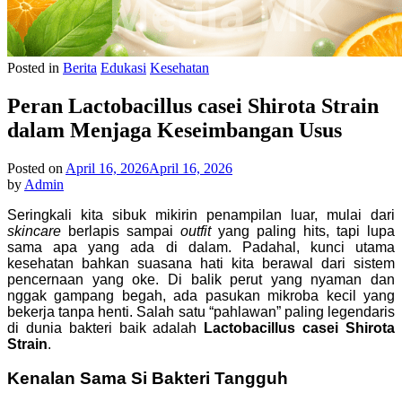
Posted in
Berita
Edukasi
Kesehatan
Peran Lactobacillus casei Shirota Strain
dalam Menjaga Keseimbangan Usus
Posted on
April 16, 2026
April 16, 2026
by
Admin
Seringkali kita sibuk mikirin penampilan luar, mulai dari
skincare
berlapis sampai
outfit
yang paling hits, tapi lupa
sama apa yang ada di dalam. Padahal, kunci utama
kesehatan bahkan suasana hati kita berawal dari sistem
pencernaan yang oke. Di balik perut yang nyaman dan
nggak gampang begah, ada pasukan mikroba kecil yang
bekerja tanpa henti. Salah satu “pahlawan” paling legendaris
di dunia bakteri baik adalah
Lactobacillus casei Shirota
Strain
.
Kenalan Sama Si Bakteri Tangguh