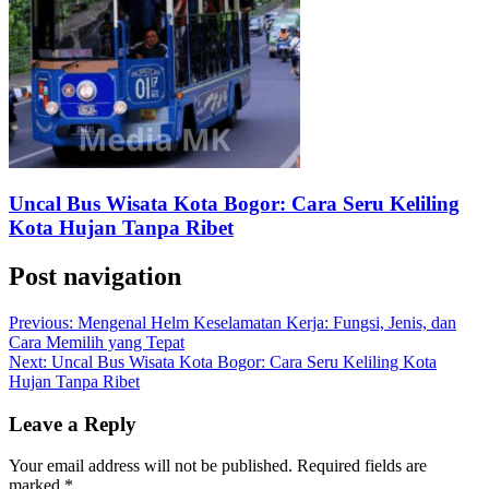
Uncal Bus Wisata Kota Bogor: Cara Seru Keliling
Kota Hujan Tanpa Ribet
Post navigation
Previous:
Mengenal Helm Keselamatan Kerja: Fungsi, Jenis, dan
Cara Memilih yang Tepat
Next:
Uncal Bus Wisata Kota Bogor: Cara Seru Keliling Kota
Hujan Tanpa Ribet
Leave a Reply
Your email address will not be published.
Required fields are
marked
*