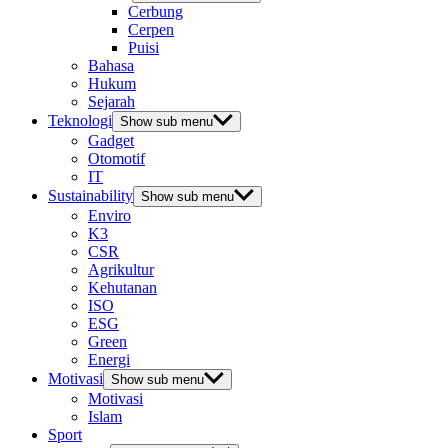
Cerbung
Cerpen
Puisi
Bahasa
Hukum
Sejarah
Teknologi
Show sub menu
Gadget
Otomotif
IT
Sustainability
Show sub menu
Enviro
K3
CSR
Agrikultur
Kehutanan
ISO
ESG
Green
Energi
Motivasi
Show sub menu
Motivasi
Islam
Sport