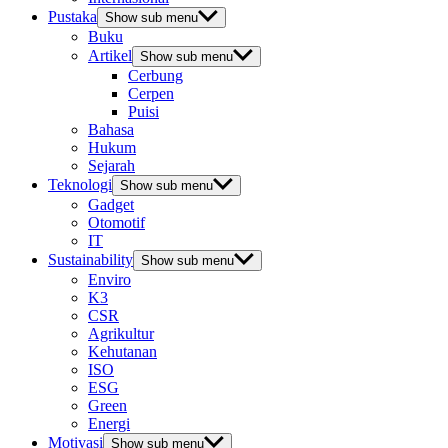
Pustaka
Show sub menu
Buku
Artikel
Show sub menu
Cerbung
Cerpen
Puisi
Bahasa
Hukum
Sejarah
Teknologi
Show sub menu
Gadget
Otomotif
IT
Sustainability
Show sub menu
Enviro
K3
CSR
Agrikultur
Kehutanan
ISO
ESG
Green
Energi
Motivasi
Show sub menu