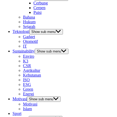
Cerbung
Cerpen
Puisi
Bahasa
Hukum
Sejarah
Teknologi
Show sub menu
Gadget
Otomotif
IT
Sustainability
Show sub menu
Enviro
K3
CSR
Agrikultur
Kehutanan
ISO
ESG
Green
Energi
Motivasi
Show sub menu
Motivasi
Islam
Sport