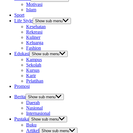
Motivasi
Islam
Sport
Life Style
Show sub menu
Kesehatan
Rekreasi
Kuliner
Keluarga
Fashion
Edukasi
Show sub menu
Kampus
Sekolah
Kursus
Karir
Pelatihan
Promosi
Berita
Show sub menu
Daerah
Nasional
Internasional
Pustaka
Show sub menu
Buku
Artikel
Show sub menu