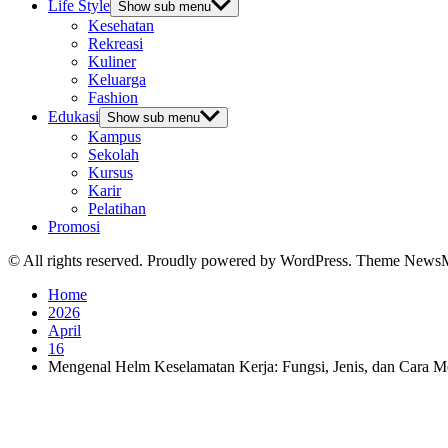
Life Style
Show sub menu
Kesehatan
Rekreasi
Kuliner
Keluarga
Fashion
Edukasi
Show sub menu
Kampus
Sekolah
Kursus
Karir
Pelatihan
Promosi
© All rights reserved. Proudly powered by WordPress. Theme News
Home
2026
April
16
Mengenal Helm Keselamatan Kerja: Fungsi, Jenis, dan Cara M