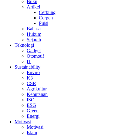
Buku
Artikel
Cerbung
Cerpen
Puisi
Bahasa
Hukum
Sejarah
Teknologi
Gadget
Otomotif
IT
Sustainability
Enviro
K3
CSR
Agrikultur
Kehutanan
ISO
ESG
Green
Energi
Motivasi
Motivasi
Islam