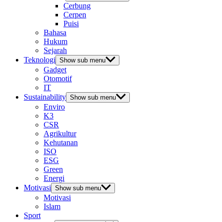
Cerbung
Cerpen
Puisi
Bahasa
Hukum
Sejarah
Teknologi
Show sub menu
Gadget
Otomotif
IT
Sustainability
Show sub menu
Enviro
K3
CSR
Agrikultur
Kehutanan
ISO
ESG
Green
Energi
Motivasi
Show sub menu
Motivasi
Islam
Sport