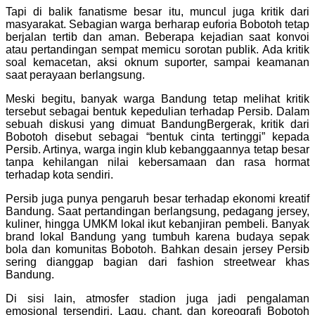
Tapi di balik fanatisme besar itu, muncul juga kritik dari
masyarakat. Sebagian warga berharap euforia Bobotoh tetap
berjalan tertib dan aman. Beberapa kejadian saat konvoi
atau pertandingan sempat memicu sorotan publik. Ada kritik
soal kemacetan, aksi oknum suporter, sampai keamanan
saat perayaan berlangsung.
Meski begitu, banyak warga Bandung tetap melihat kritik
tersebut sebagai bentuk kepedulian terhadap Persib. Dalam
sebuah diskusi yang dimuat BandungBergerak, kritik dari
Bobotoh disebut sebagai “bentuk cinta tertinggi” kepada
Persib. Artinya, warga ingin klub kebanggaannya tetap besar
tanpa kehilangan nilai kebersamaan dan rasa hormat
terhadap kota sendiri.
Persib juga punya pengaruh besar terhadap ekonomi kreatif
Bandung. Saat pertandingan berlangsung, pedagang jersey,
kuliner, hingga UMKM lokal ikut kebanjiran pembeli. Banyak
brand lokal Bandung yang tumbuh karena budaya sepak
bola dan komunitas Bobotoh. Bahkan desain jersey Persib
sering dianggap bagian dari fashion streetwear khas
Bandung.
Di sisi lain, atmosfer stadion juga jadi pengalaman
emosional tersendiri. Lagu, chant, dan koreografi Bobotoh