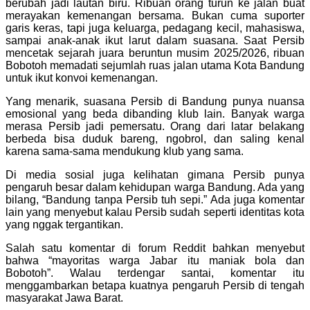
berubah jadi lautan biru. Ribuan orang turun ke jalan buat
merayakan kemenangan bersama. Bukan cuma suporter
garis keras, tapi juga keluarga, pedagang kecil, mahasiswa,
sampai anak-anak ikut larut dalam suasana. Saat Persib
mencetak sejarah juara beruntun musim 2025/2026, ribuan
Bobotoh memadati sejumlah ruas jalan utama Kota Bandung
untuk ikut konvoi kemenangan.
Yang menarik, suasana Persib di Bandung punya nuansa
emosional yang beda dibanding klub lain. Banyak warga
merasa Persib jadi pemersatu. Orang dari latar belakang
berbeda bisa duduk bareng, ngobrol, dan saling kenal
karena sama-sama mendukung klub yang sama.
Di media sosial juga kelihatan gimana Persib punya
pengaruh besar dalam kehidupan warga Bandung. Ada yang
bilang, “Bandung tanpa Persib tuh sepi.” Ada juga komentar
lain yang menyebut kalau Persib sudah seperti identitas kota
yang nggak tergantikan.
Salah satu komentar di forum Reddit bahkan menyebut
bahwa “mayoritas warga Jabar itu maniak bola dan
Bobotoh”. Walau terdengar santai, komentar itu
menggambarkan betapa kuatnya pengaruh Persib di tengah
masyarakat Jawa Barat.