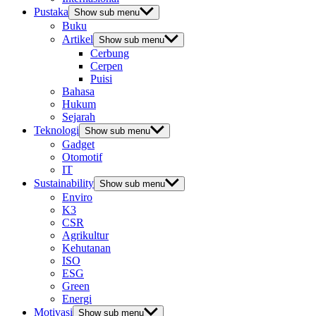
Pustaka
Show sub menu
Buku
Artikel
Show sub menu
Cerbung
Cerpen
Puisi
Bahasa
Hukum
Sejarah
Teknologi
Show sub menu
Gadget
Otomotif
IT
Sustainability
Show sub menu
Enviro
K3
CSR
Agrikultur
Kehutanan
ISO
ESG
Green
Energi
Motivasi
Show sub menu