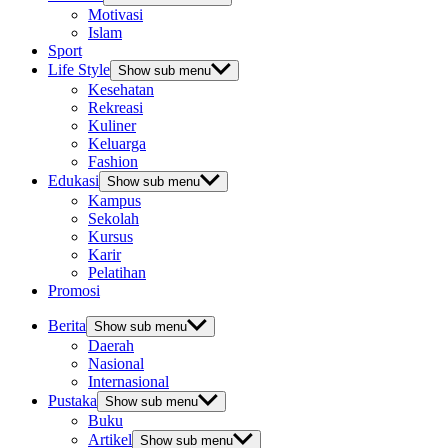
Motivasi
Islam
Sport
Life Style
Show sub menu
Kesehatan
Rekreasi
Kuliner
Keluarga
Fashion
Edukasi
Show sub menu
Kampus
Sekolah
Kursus
Karir
Pelatihan
Promosi
Berita
Show sub menu
Daerah
Nasional
Internasional
Pustaka
Show sub menu
Buku
Artikel
Show sub menu