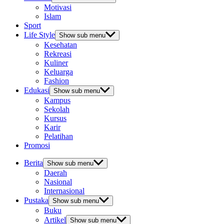
Motivasi
Islam
Sport
Life Style
Show sub menu
Kesehatan
Rekreasi
Kuliner
Keluarga
Fashion
Edukasi
Show sub menu
Kampus
Sekolah
Kursus
Karir
Pelatihan
Promosi
Berita
Show sub menu
Daerah
Nasional
Internasional
Pustaka
Show sub menu
Buku
Artikel
Show sub menu