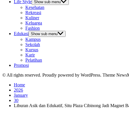
Life Style
Show sub menu
Kesehatan
Rekreasi
Kuliner
Keluarga
Fashion
Edukasi
Show sub menu
Kampus
Sekolah
Kursus
Karir
Pelatihan
Promosi
© All rights reserved. Proudly powered by WordPress. Theme News
Home
2026
January
30
Liburan Asik dan Edukatif, Situ Plaza Cibinong Jadi Magnet 