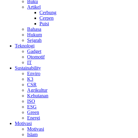
Buku
Artikel
Cerbung
Cerpen
Puisi
Bahasa
Hukum
Sejarah
Teknologi
Gadget
Otomotif
IT
Sustainability
Enviro
K3
CSR
Agrikultur
Kehutanan
ISO
ESG
Green
Energi
Motivasi
Motivasi
Islam