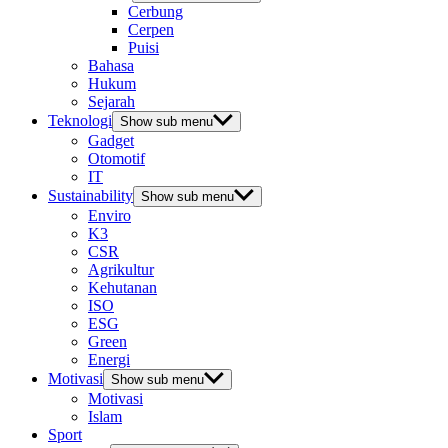
Cerbung
Cerpen
Puisi
Bahasa
Hukum
Sejarah
Teknologi
Show sub menu
Gadget
Otomotif
IT
Sustainability
Show sub menu
Enviro
K3
CSR
Agrikultur
Kehutanan
ISO
ESG
Green
Energi
Motivasi
Show sub menu
Motivasi
Islam
Sport