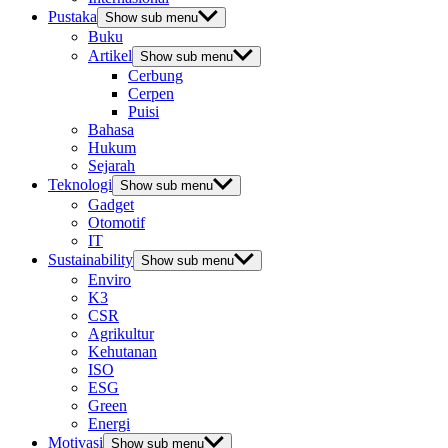
Pustaka
Show sub menu
Buku
Artikel
Show sub menu
Cerbung
Cerpen
Puisi
Bahasa
Hukum
Sejarah
Teknologi
Show sub menu
Gadget
Otomotif
IT
Sustainability
Show sub menu
Enviro
K3
CSR
Agrikultur
Kehutanan
ISO
ESG
Green
Energi
Motivasi
Show sub menu