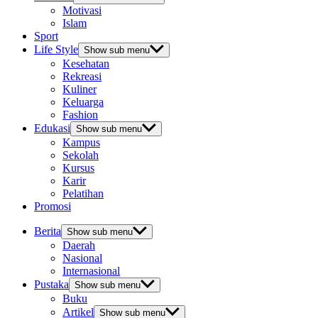
Motivasi
Islam
Sport
Life Style
Show sub menu
Kesehatan
Rekreasi
Kuliner
Keluarga
Fashion
Edukasi
Show sub menu
Kampus
Sekolah
Kursus
Karir
Pelatihan
Promosi
Berita
Show sub menu
Daerah
Nasional
Internasional
Pustaka
Show sub menu
Buku
Artikel
Show sub menu