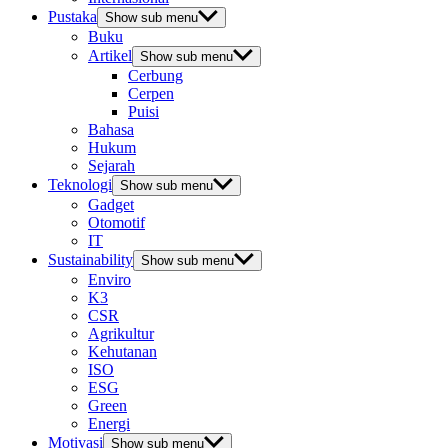
Pustaka
Show sub menu
Buku
Artikel
Show sub menu
Cerbung
Cerpen
Puisi
Bahasa
Hukum
Sejarah
Teknologi
Show sub menu
Gadget
Otomotif
IT
Sustainability
Show sub menu
Enviro
K3
CSR
Agrikultur
Kehutanan
ISO
ESG
Green
Energi
Motivasi
Show sub menu