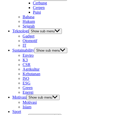
Cerbung
Cerpen
Puisi
Bahasa
Hukum
Sejarah
Teknologi
Show sub menu
Gadget
Otomotif
IT
Sustainability
Show sub menu
Enviro
K3
CSR
Agrikultur
Kehutanan
ISO
ESG
Green
Energi
Motivasi
Show sub menu
Motivasi
Islam
Sport